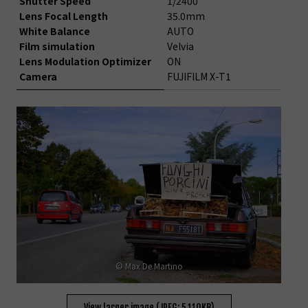
Shutter Speed
1/2400
Lens Focal Length
35.0mm
White Balance
AUTO
Film simulation
Velvia
Lens Modulation Optimizer
ON
Camera
FUJIFILM X-T1
© Max De Martino
View larger image (JPEG: 5,110KB)