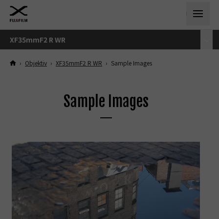
XF35mmF2 R WR
›
Objektiv
›
XF35mmF2 R WR
›
Sample Images
Sample Images