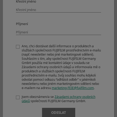
Křestní jméno
Příjmení
Ano, chci dostávat další informace o produktech a
službách společnosti FUJIFILM prostřednictvím e-mailu
(např. newsletter nebo jiné marketingové sdělení).
Souhlasím s tím, aby společnost FUJIFILM Germany
GmbH použila mé kontaktní údaje v souladu se
© Dava Kai Piper
Zásadami ochrany osobních údajů a informovala mě o
produktech a službách společnosti FUJIFILM
prostřednictvím e-mailu. Svůj souhlas mohu kdykoli
odvolat pomocí odkazu “odhlásit odběr” v jakémkoli
View larger image (JPEG: 5,375KB)
newsletteru nebo jiném marketingovém sdělení nebo
e-mailem na adresu
marketing-FEIE@fujifilm.com
.
Jsem obeznámen/a se
Zásadami ochrany osobních
Shooting Mode
Manual
údajů
společnosti FUJIFILM Germany GmbH.
Image Size
4896 x 3264
Sensitivity
ISO 200
ODESLAT
Dynamic Range
100%