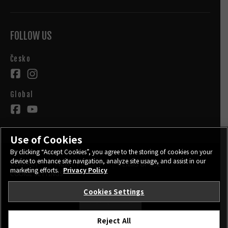
FOLLOW US
Česko
Global
Use of Cookies
By clicking “Accept Cookies”, you agree to the storing of cookies on your
device to enhance site navigation, analyze site usage, and assist in our
CONTACT
PRIVACY POLICY
TERMS OF USE
marketing efforts.
Privacy Policy
COOKIE SETTINGS
Cookies Settings
STAY IN TOUCH
Reject All