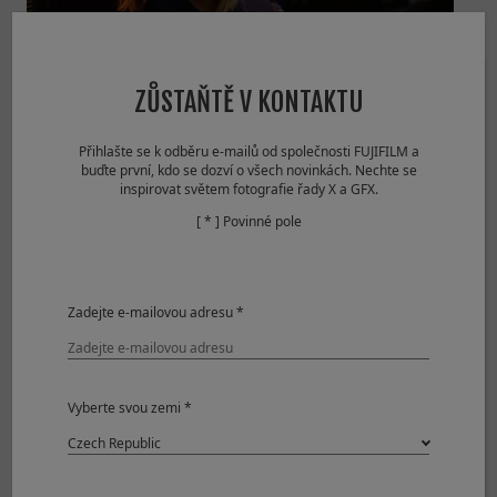
© John Rourke
ZŮSTAŇTĚ V KONTAKTU
Přihlašte se k odběru e-mailů od společnosti FUJIFILM a
View larger image (JPEG: 3,844KB)
buďte první, kdo se dozví o všech novinkách. Nechte se
inspirovat světem fotografie řady X a GFX.
[ * ] Povinné pole
Shooting Mode
Shutter-Priority Auto
Image Size
4896 x 3264
Sensitivity
ISO 400
Dynamic Range
100％
Zadejte e-mailovou adresu *
Aperture
F2.2
Shutter Speed
1/40
Lens Focal Length
35.0mm
White Balance
AUTO
Vyberte svou zemi *
Film simulation
PROVIA
Lens Modulation Optimizer
ON
Camera
FUJIFILM X-T1