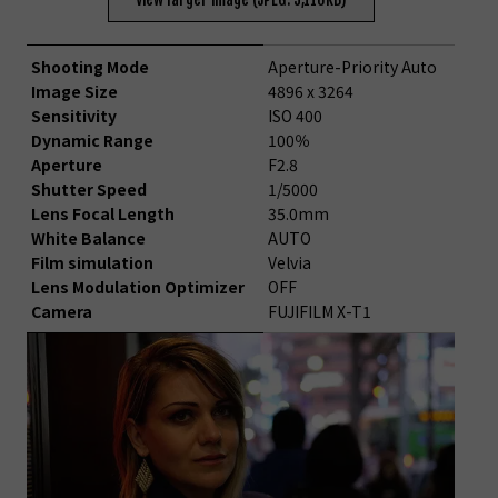
Shooting Mode
Aperture-Priority Auto
Image Size
4896 x 3264
Sensitivity
ISO 400
Dynamic Range
100％
Aperture
F2.8
Shutter Speed
1/5000
Lens Focal Length
35.0mm
White Balance
AUTO
Film simulation
Velvia
Lens Modulation Optimizer
OFF
Camera
FUJIFILM X-T1