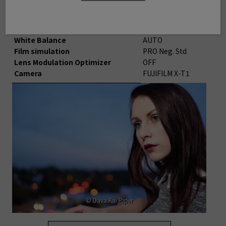
Aperture
F5.6
Shutter Speed
1/15
Lens Focal Length
35.0mm
White Balance
AUTO
Film simulation
PRO Neg. Std
Lens Modulation Optimizer
OFF
Camera
FUJIFILM X-T1
© Dava Kai Piper