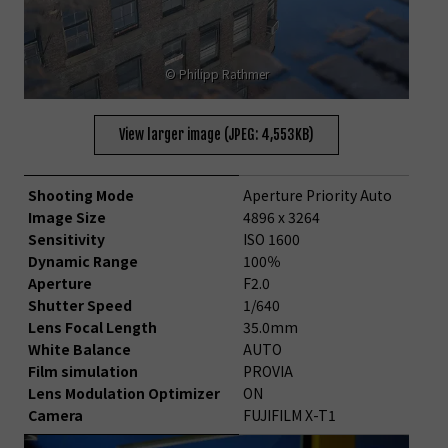
© Philipp Rathmer
View larger image (JPEG: 4,553KB)
Shooting Mode
Aperture Priority Auto
Image Size
4896 x 3264
Sensitivity
ISO 1600
Dynamic Range
100％
Aperture
F2.0
Shutter Speed
1/640
Lens Focal Length
35.0mm
White Balance
AUTO
Film simulation
PROVIA
Lens Modulation Optimizer
ON
Camera
FUJIFILM X-T1