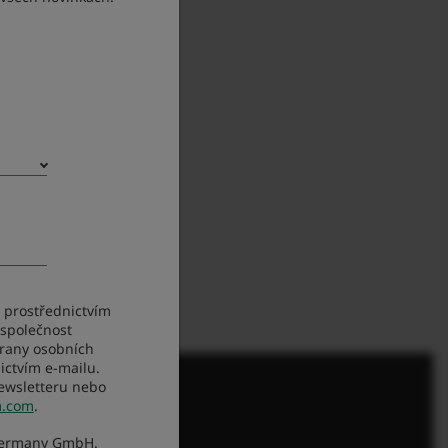
M prostřednictvím
 společnost
rany osobních
ictvím e-mailu.
newsletteru nebo
m.com
.
Germany GmbH.