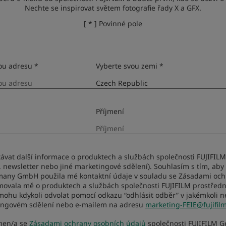
r available for download.
Nechte se inspirovat světem fotografie řady X a GFX.
ink below.
[ * ] Povinné pole
 standard function of Windows
ou adresu *
Vyberte svou zemi *
Příjmení
távat další informace o produktech a službách společnosti FUJIFIL
. newsletter nebo jiné marketingové sdělení). Souhlasím s tím, aby
many GmbH použila mé kontaktní údaje v souladu se Zásadami och
movala mě o produktech a službách společnosti FUJIFILM prostředn
mohu kdykoli odvolat pomocí odkazu “odhlásit odběr” v jakémkoli 
ingovém sdělení nebo e-mailem na adresu
marketing-FEIE@fujifil
men/a se
Zásadami ochrany osobních údajů
společnosti FUJIFILM 