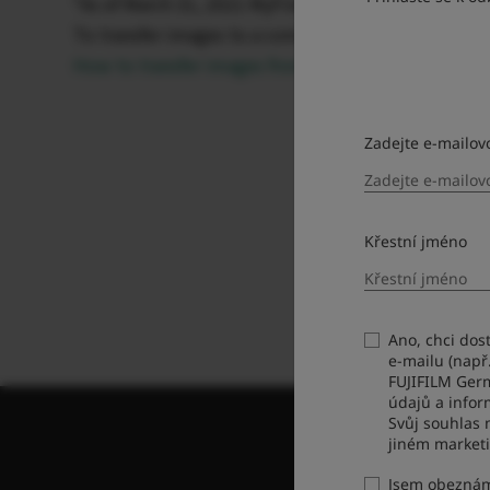
*As of March 31, 2021 MyFinepix Studio is no longe
To transfer images to a computer, please use the l
How to transfer images from a camera to a PC by a
Zadejte e-mailov
Křestní jméno
Ano, chci dos
e-mailu (např
FUJIFILM Ger
údajů a infor
Svůj souhlas 
jiném market
Jsem obezná