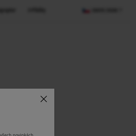
ographer
X Příběhy
COUNTRY / REGION
 všech novinkách.