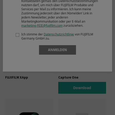
Kontaktdaten gemäß den Datenschutzbestimmungen
nutzten darf, um mich über FUJIFILM Produkte und
Software
Services per Mail zu informieren. Ich kann meine
Zustimmung jederzeit über den ‘Abmelden’ Link in
jedem Newsletter, jeder anderen
Marketingkommunikation oder per E-Mail an
marketing-FEIE@fujifilm.com
zurückziehen.
Ich stimme der
Datenschutzrichtlinie
von FUJIFILM
Germany GmbH zu.
ANMELDEN
FUJIFILM XApp
Capture One
Download