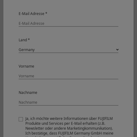
HÄNDLER FINDEN
E-Mail Adresse *
Power supply
Land *
Vorname
Nachname
Li-ion battery NP-W126S
Battery charger BC-W126S
Ja, ich möchte weitere Informationen über FUJIFILM
Produkte und Services per E-Mail erhalten (z.B.
Newsletter oder andere Marketingkommunikation).
Ich bestätige, dass FUJIFILM Germany GmbH meine