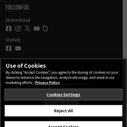
FOLLOW US
Deutschland
Globale
Use of Cookies
By clicking “Accept Cookies”, you agree to the storing of cookies on your
device to enhance site navigation, analyze site usage, and assist in our
KONTAKT
DATENSCHUTZ
marketing efforts.
Privacy Policy
TEILNAHMEBEDINGUNGEN
COOKIE SETTINGS
Cookies Settings
STAY IN TOUCH
Reject All
©FUJIFILM Corporation.
Accept Cookies