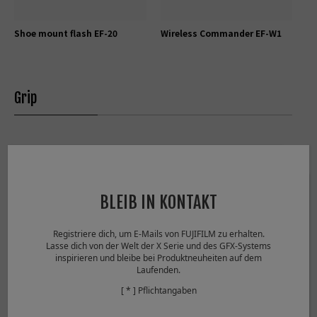
Shoe mount flash EF-20
Wireless Commander EF-W1
Grip
BLEIB IN KONTAKT
Registriere dich, um E-Mails von FUJIFILM zu erhalten.
Lasse dich von der Welt der X Serie und des GFX-Systems
inspirieren und bleibe bei Produktneuheiten auf dem
Laufenden.
[ * ] Pflichtangaben
Griffstativ TG-BT1
Grip belt GB-001