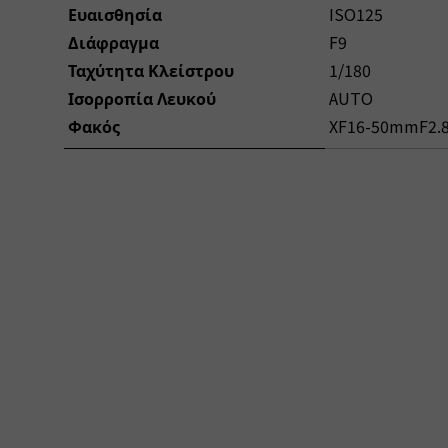
Ευαισθησία
ISO125
Διάφραγμα
F9
Ταχύτητα Κλείστρου
1/180
Ισορροπία Λευκού
AUTO
Φακός
XF16-50mmF2.8