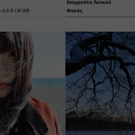
Ισορροπία Λευκού
-4.8 R LM WR
Φακός