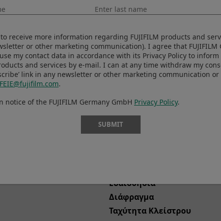
ke to receive more information regarding FUJIFILM products and serv
ewsletter or other marketing communication). I agree that FUJIFIL
se my contact data in accordance with its Privacy Policy to infor
roducts and services by e-mail. I can at any time withdraw my con
cribe’ link in any newsletter or other marketing communication or 
FEIE@fujifilm.com
.
en notice of the FUJIFILM Germany GmbH
Privacy Policy
.
4MB)
View 
SUBMIT
Φωτογράφος
ty
Ρύθμιση λήψης
Μέγεθος Εικόνας
Ευαισθησία
Διάφραγμα
Ταχύτητα Κλείστρου