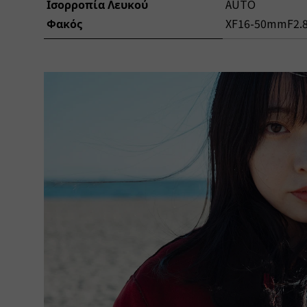
Ισορροπία Λευκού
AUTO
Φακός
XF16-50mmF2.8