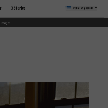
r
X Stories
COUNTRY / REGION
 images
2B Customers
igital Imaging Solution
IR Camera
amera Control SDK