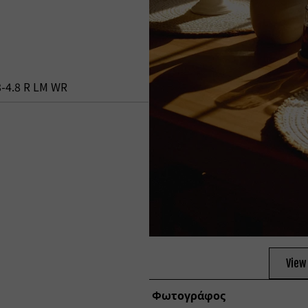
-4.8 R LM WR
View
Φωτογράφος