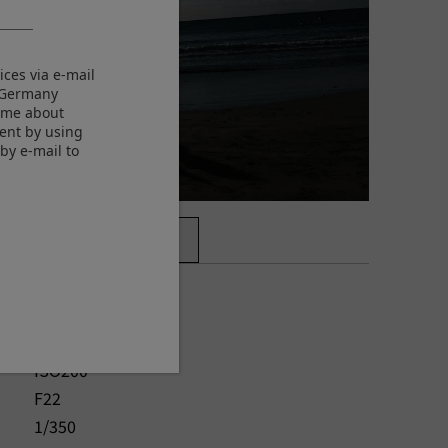
ices via e-mail
M Germany
m me about
sent by using
by e-mail to
larger image (JPEG: 17.3MB)
© Yukio Uchida
Aperture-Priority
7728 x 5152
ISO200
F22
1/350