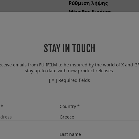
Ρύθμιση λήψης
Μέγεθος Εικόνας
Ευαισθησία
Διάφραγμα
Ταχύτητα Κλείστρου
Ισορροπία Λευκού
STAY IN TOUCH
Φακός
eceive emails from FUJIFILM to be inspired by the world of X and G
stay up-to-date with new product releases.
[ * ] Required fields
 *
Country *
Last name