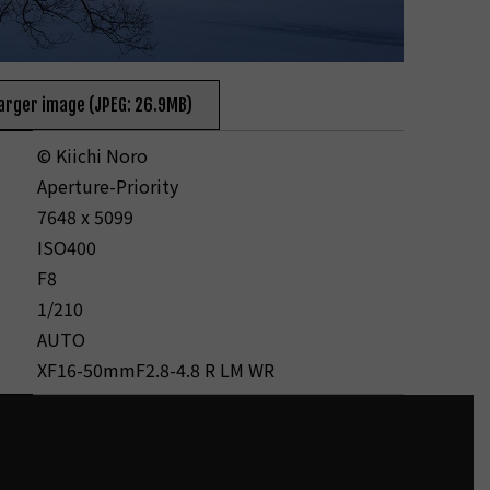
larger image (JPEG: 26.9MB)
© Kiichi Noro
Aperture-Priority
7648 x 5099
ISO400
F8
1/210
AUTO
XF16-50mmF2.8-4.8 R LM WR