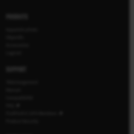
PRODUITS
Appareils photo
Objectifs
Accessoires
Logiciel
SUPPORT
Téléchargement
Manuel
Compatibilité
FAQ
FUJIFILM X | GFX Members
Product Security