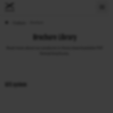
›
Products
›
Brochure
Brochure Library
Read more about our products in these downloadable PDF
format brochures.
GFX system