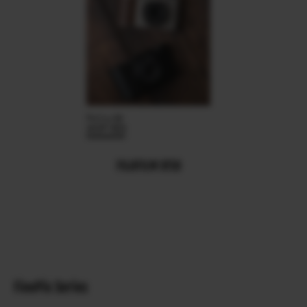
FUJIFILM XF10
FinePix Series