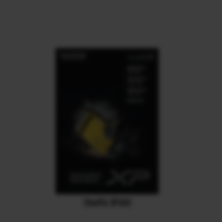
FinePix XP140