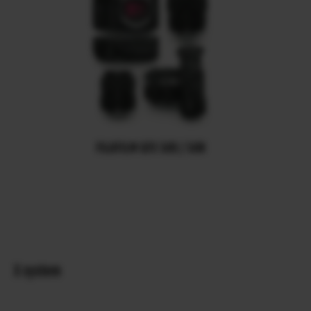
FUJIFILM GFX 50S / 50R
X system