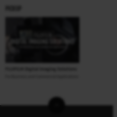
PICKUP
FUJIFILM Digital Imaging Solutions
For Business and Commercial Applications