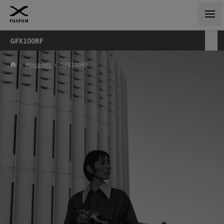
GFX100RF
›
Appareils
›
GFX100RF