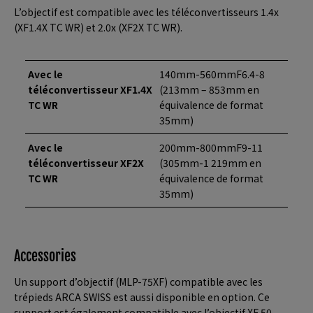
L’objectif est compatible avec les téléconvertisseurs 1.4x
(XF1.4X TC WR) et 2.0x (XF2X TC WR).
Avec le
140mm-560mmF6.4-8
téléconvertisseur XF1.4X
(213mm – 853mm en
TC WR
équivalence de format
35mm)
Avec le
200mm-800mmF9-11
téléconvertisseur XF2X
(305mm-1 219mm en
TC WR
équivalence de format
35mm)
Accessories
Un support d’objectif (MLP-75XF) compatible avec les
trépieds ARCA SWISS est aussi disponible en option. Ce
support est également compatible avec l’objectif XF 50-