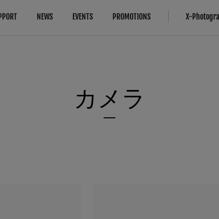
PPORT
NEWS
EVENTS
PROMOTIONS
X-Photogr
対応情報
More Links
Compare
B2B Customers
カメラ
法人のお客さま
カメラ
FAQ
カメラ
レンズ
修理サービス
About Our Technology
IR Camera
アクセサリー
お問い合わせ
Filmmaking
ソフトウエア
製品登録（フジフイルムモール）
Camera Control SDK
Film Simulation
富士フイルムプロフェッショナル 
X-Trans CMOS