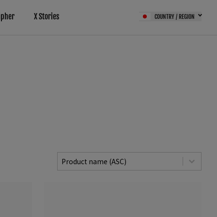
apher
X Stories
COUNTRY / REGION
サービス（FPS）
Camera Sort
Sort content