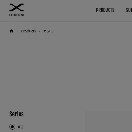
PRODUCTS
SU
›
Products
›
カメラ
ダウンロード
使用説明書
Browse
By System
カメラ
GFXシリーズ
ファームウエア
カメラ
ソフトウエア
レンズ
カメラ
レンズ
LUT
アクセサリー
レンズ
テクニカルデータ
ソフトウエア
アクセサリー
Xシリーズ
カメラ
ソフトウエア
レンズ
Series
Series
All