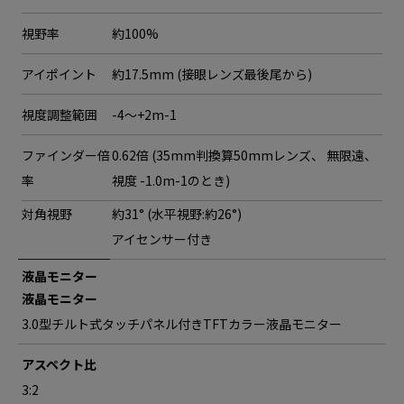
視野率
約100%
アイポイント
約17.5mm (接眼レンズ最後尾から)
視度調整範囲
-4～+2m-1
ファインダー倍
0.62倍 (35mm判換算50mmレンズ、 無限遠、
率
視度 -1.0m-1のとき)
対角視野
約31° (水平視野:約26°)
アイセンサー付き
液晶モニター
液晶モニター
3.0型チルト式タッチパネル付きTFTカラー液晶モニター
アスペクト比
3:2