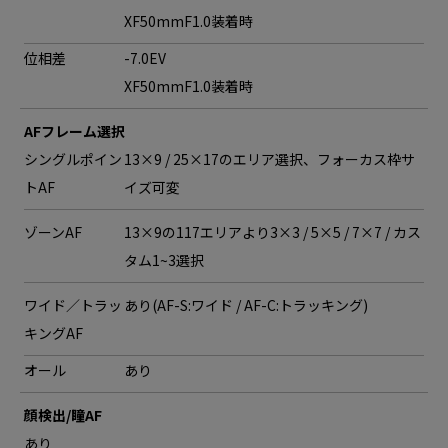
XF50mmF1.0装着時
位相差
-7.0EV
XF50mmF1.0装着時
AFフレーム選択
シングルポイン
13×9 / 25×17のエリア選択、フォーカス枠サ
トAF
イズ可変
ゾーンAF
13×9の117エリアより3×3 / 5×5 / 7×7 / カス
タム1~3選択
ワイド／トラッ
あり(AF-S:ワイド / AF-C:トラッキング)
キングAF
オール
あり
顔検出/瞳AF
あり