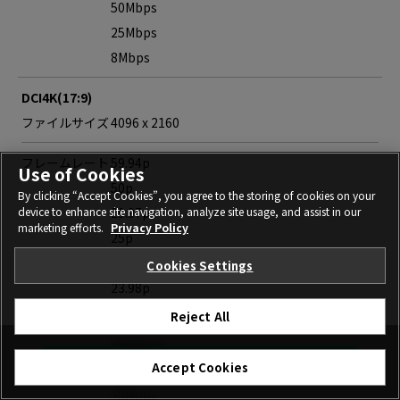
50Mbps
25Mbps
8Mbps
DCI4K(17:9)
ファイルサイズ
4096 x 2160
フレームレート
59.94p
Use of Cookies
50p
By clicking “Accept Cookies”, you agree to the storing of cookies on your
29.97p
device to enhance site navigation, analyze site usage, and assist in our
marketing efforts.
Privacy Policy
25p
24p
Cookies Settings
23.98p
Reject All
Bitrate
200Mbps
100Mbps
購入
Accept Cookies
50Mbps
25Mbps