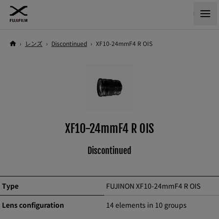
›
レンズ
›
Discontinued
›
XF10-24mmF4 R OIS
XF10-24mmF4 R OIS
Discontinued
Type
FUJINON XF10-24mmF4 R OIS
Lens configuration
14 elements in 10 groups