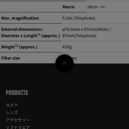
Macro
24cm - ∞
Max. magnification
0.16x (Telephoto)
External dimensions :
ø78.0mm x 87mm(Wide) /
*1
Diameter x Length
(approx.)
87mm(Telephoto)
*2
Weight
(approx.)
410g
Filter size
ø72mm
PRODUCTS
カメラ
レンズ
アクセサリー
ソフトウエア