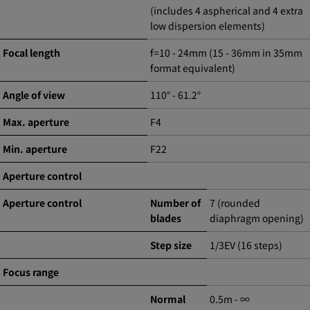
(includes 4 aspherical and 4 extra
low dispersion elements)
Focal length
f=10 - 24mm (15 - 36mm in 35mm
format equivalent)
Angle of view
110° - 61.2°
Max. aperture
F4
Min. aperture
F22
Aperture control
Aperture control
Number of
7 (rounded
blades
diaphragm opening)
Step size
1/3EV (16 steps)
Focus range
Normal
0.5m - ∞