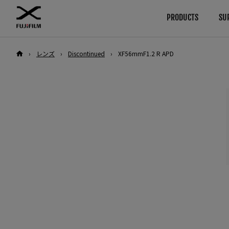
PRODUCTS
SU
›
レンズ
›
Discontinued
›
XF56mmF1.2 R APD
ダウンロード
使用説明書
Browse
By System
カメラ
GFXシリーズ
ファームウエア
カメラ
ソフトウエア
レンズ
カメラ
レンズ
LUT
アクセサリー
レンズ
テクニカルデータ
ソフトウエア
アクセサリー
Xシリーズ
カメラ
ソフトウエア
レンズ