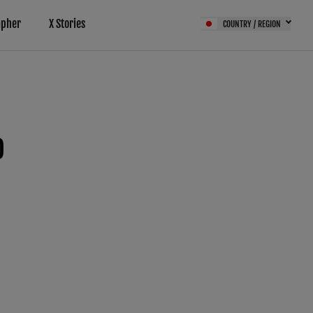
apher
X Stories
COUNTRY / REGION
D
サービス（FPS）