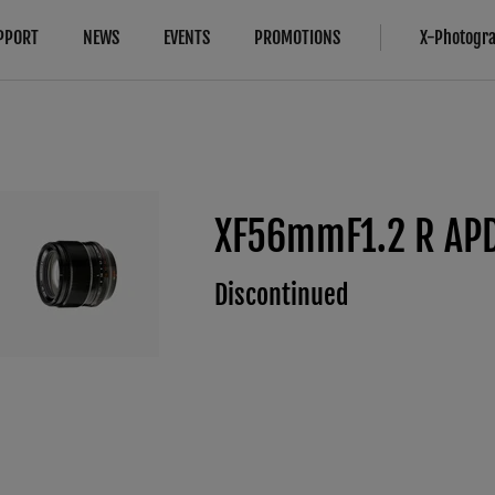
PPORT
NEWS
EVENTS
PROMOTIONS
X-Photogr
対応情報
More Links
Compare
B2B Customers
カメラ
法人のお客さま
カメラ
FAQ
レンズ
修理サービス
XF56mmF1.2 R AP
About Our Technology
IR Camera
アクセサリー
お問い合わせ
Filmmaking
ソフトウエア
製品登録（フジフイルムモール）
Discontinued
Camera Control SDK
Film Simulation
富士フイルムプロフェッショナル 
X-Trans CMOS