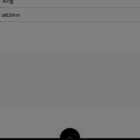
405g
ø62mm