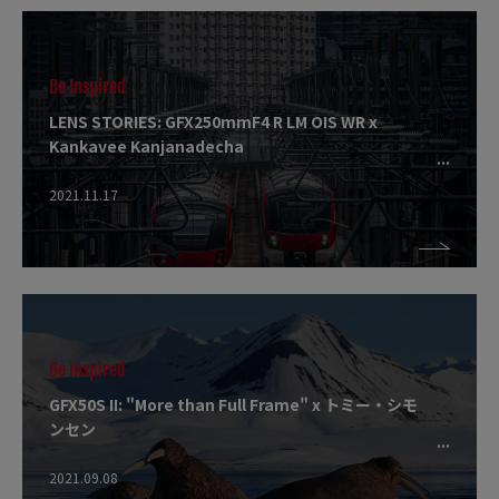
Be Inspired
LENS STORIES: GFX250mmF4 R LM OIS WR x
Kankavee Kanjanadecha
2021.11.17
Be Inspired
GFX50S II: "More than Full Frame" x トミー・シモ
ンセン
2021.09.08