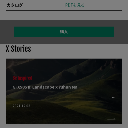
カタログ
PDFを見る
購入
X Stories
Be Inspired
GFX50S II: Landscape x Yuhan Ma
2021.12.03