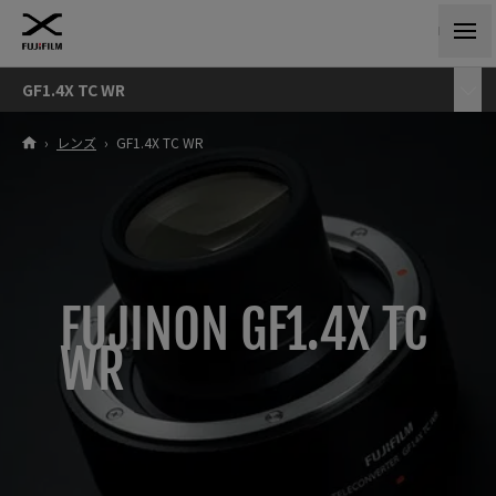
GF1.4X TC WR
›
レンズ
›
GF1.4X TC WR
FUJINON GF1.4X TC
WR