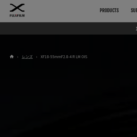
PRODUCTS
SU
ダウンロード
使用説明書
Browse
By System
カメラ
GFXシリーズ
ファームウエア
カメラ
›
レンズ
›
XF18-55mmF2.8-4 R LM OIS
ソフトウエア
レンズ
カメラ
レンズ
LUT
アクセサリー
レンズ
テクニカルデータ
ソフトウエア
アクセサリー
Xシリーズ
カメラ
ソフトウエア
レンズ