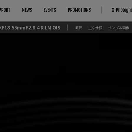
PPORT
NEWS
EVENTS
PROMOTIONS
X-Photogr
XF18-55mmF2.8-4 R LM OIS
概要
主な仕様
サンプル画像
対応情報
More Links
Compare
B2B Customers
カメラ
法人のお客さま
カメラ
FAQ
レンズ
修理サービス
About Our Technology
IR Camera
アクセサリー
お問い合わせ
Filmmaking
ソフトウエア
製品登録（フジフイルムモール）
Camera Control SDK
Film Simulation
富士フイルムプロフェッショナル 
X-Trans CMOS