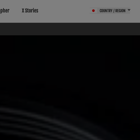
apher
X Stories
COUNTRY / REGION
サービス（FPS）