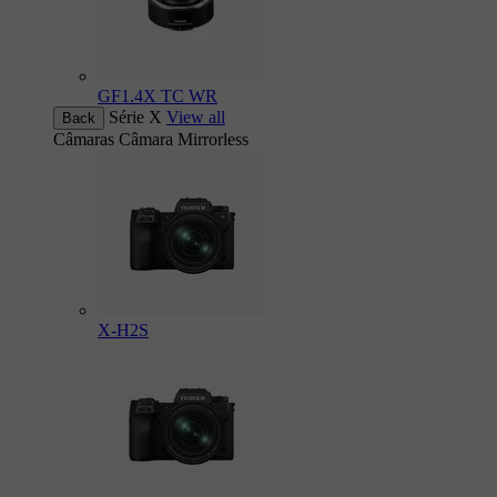
GF1.4X TC WR
Série X
View all
Back
Câmaras
Câmara Mirrorless
X-H2S