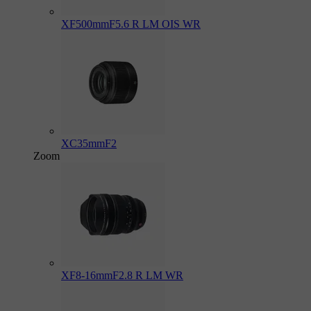
XF500mmF5.6 R LM OIS WR
XC35mmF2
Zoom
XF8-16mmF2.8 R LM WR