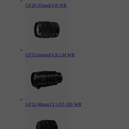
GF20-35mmF4 R WR
GF32-64mmF4 R LM WR
GF32-90mmT3.5 PZ OIS WR