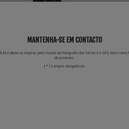
X100VI
MANTENHA-SE EM CONTACTO
ILM e deixe-se inspirar pelo mundo da fotografia das Séries X e GFX, bem como 
de produtos.
[ * ] Campos obrigatórios
X half
Série X
View all
Back
Objetivas
Objetivas Premium