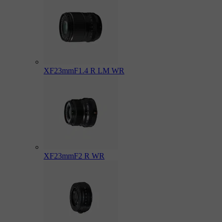
XF23mmF1.4 R LM WR
XF23mmF2 R WR