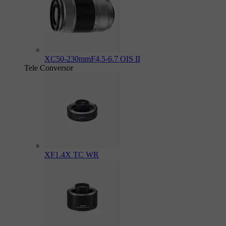
XC50-230mmF4.5-6.7 OIS II
Tele Conversor
XF1.4X TC WR