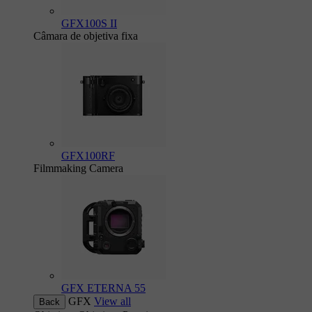
GFX100S II
Câmara de objetiva fixa
GFX100RF
Filmmaking Camera
GFX ETERNA 55
GFX
View all
Back