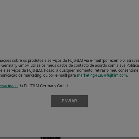
XF8mmF3.5 R WR
XF14mmF2.8 R
mações sobre os produtos e serviços da FUJIFILM via e-mail (por exemplo, atrav
M Germany GmbH utilize os meus dados de contacto de acordo com a sua Política
s e serviços da FUJIFILM. Posso, a qualquer momento, retirar o meu consentiment
municação de marketing, ou por e-maill para
marketing-FEIE@fujifilm.com
.
Privacidade
da FUJIFILM Germany GmbH.
ENVIAR
XF16mmF1.4 R WR