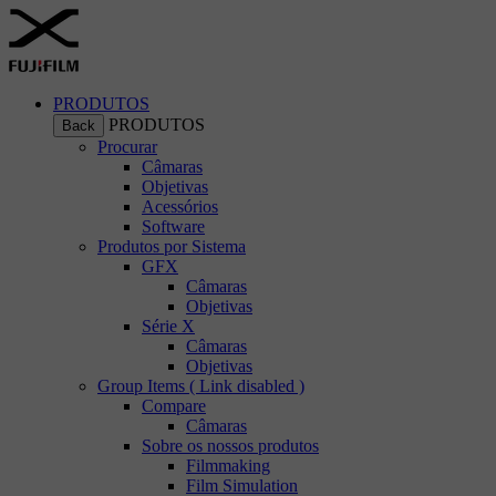
PRODUTOS
PRODUTOS
Back
Procurar
Câmaras
Objetivas
Acessórios
Software
Produtos por Sistema
GFX
Câmaras
Objetivas
Série X
Câmaras
Objetivas
Group Items ( Link disabled )
Compare
Câmaras
Sobre os nossos produtos
Filmmaking
Film Simulation