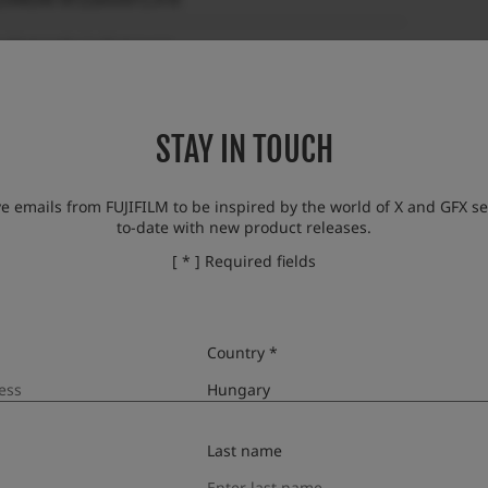
 elements in 8 groups
ncludes 1 aspherical element)
STAY IN TOUCH
23mm (35mm in 35mm format equivalent)
.4°
ve emails from FUJIFILM to be inspired by the world of X and GFX se
to-date with new product releases.
.4
[ * ] Required fields
6
Country *
mber of blades
7 (rounded diaphragm opening)
ep size
1/3EV (22 steps)
Last name