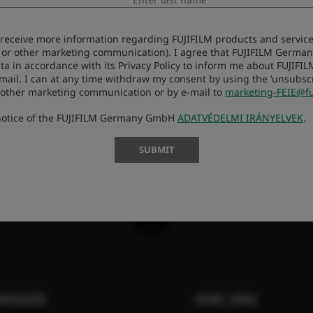
rmal
0.6m - ∞
to receive more information regarding FUJIFILM products and services
 or other marketing communication). I agree that FUJIFILM Germ
ta in accordance with its Privacy Policy to inform me about FUJIFI
cro
28cm - ∞
-mail. I can at any time withdraw my consent by using the ‘unsubscri
 other marketing communication or by e-mail to
marketing-FEIE@fu
1x
 notice of the FUJIFILM Germany GmbH
ADATVÉDELMI IRÁNYELVEK
.
72mm x 63mm
SUBMIT
0g
62mm
ÁMOGATÁS
MORE LINKS