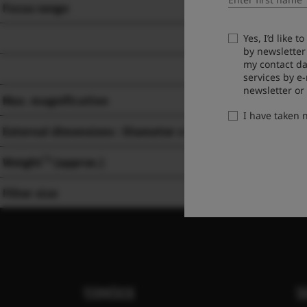
Focus range
No
Yes, I’d like 
by newsletter
my contact da
Ma
services by e
newsletter or
Max. magnification
0.
I have taken
*1
External dimensions : Diameter x Length
(approx.)
ø
*2
Weight
(approx.)
30
Filter size
ø
TERMÉKEK
T