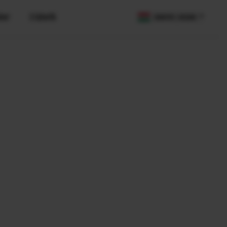
her
X Sztorik
COUNTRY / REGION