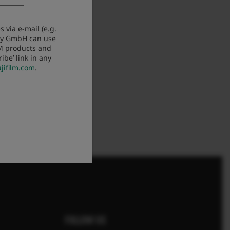
 via e-mail (e.g.
any GmbH can use
LM products and
be’ link in any
jifilm.com
.
FOLLOW US