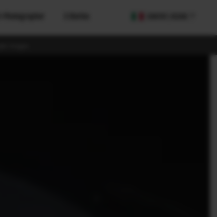
X-Photographer
X Stories
COUNTRY / REGION
le Images
PS)