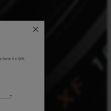
 Serie X e GFX.
R