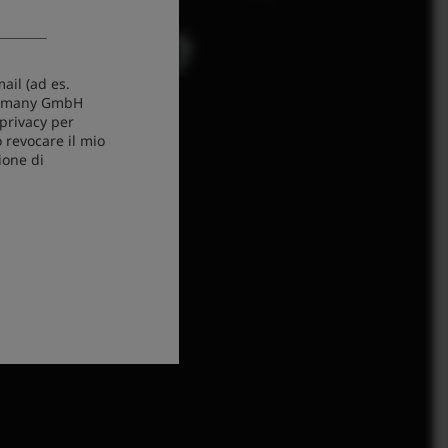
ail (ad es.
Germany GmbH
 privacy per
 revocare il mio
ione di