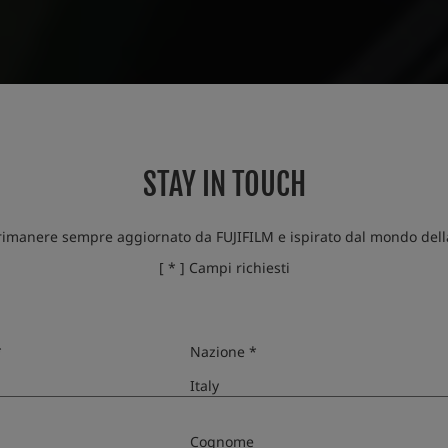
STAY IN TOUCH
 rimanere sempre aggiornato da FUJIFILM e ispirato dal mondo della
[ * ] Campi richiesti
mmF4.5-5.6 R LM OIS W
*
Nazione *
Cognome