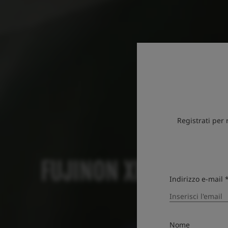
Registrati per
FUJINON XF100-400
Indirizzo e-mail 
Nome