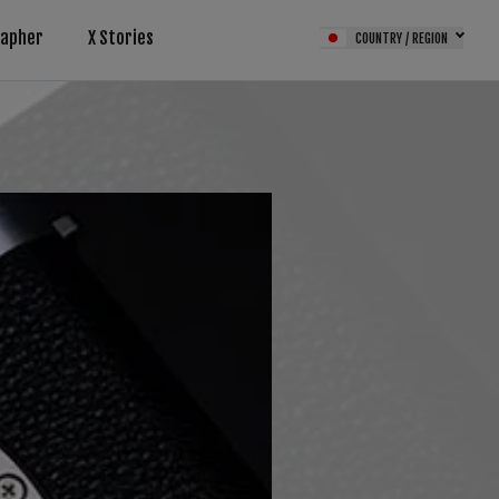
rapher
X Stories
COUNTRY / REGION
サービス（FPS）