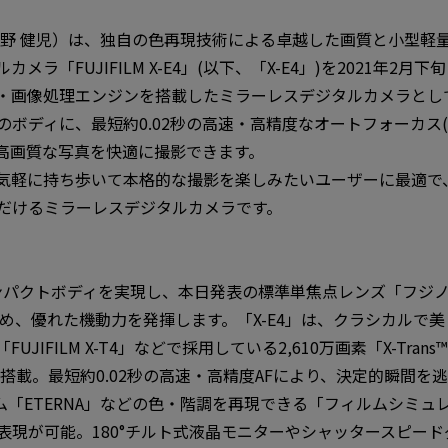
野 健児）は、独自の色再現技術による卓越した画質と小型軽
ラ「FUJIFILM X-E4」(以下、「X-E4」)を2021年2月
・画像処理エンジンを搭載したミラーレスデジタルカメラとし
ボディに、最短約0.02秒の高速・高精度なオートフォーカス(
高画質な写真を快適に撮影できます。
でも気軽に持ち歩いて本格的な撮影を楽しみたいユーザーに最適
だけるミラーレスデジタルカメラです。
パクトボディを実現し、本日発表の標準単焦点レンズ「フジノンレン
ため、優れた機動力を発揮します。「X-E4」は、クラシカルで
FILM X-T4」などで採用している2,610万画素「X-Trans™ 
r 4」を搭載。最短約0.02秒の高速・高精度AFにより、決定的瞬
ィルム「ETERNA」などの色・階調を再現できる「フィルムシミュ
表現が可能。180°チルト式液晶モニターやシャッタースピー