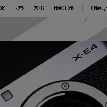
ORT
NEWS
EVENTS
PROMOTIONS
X-Photog
対応情報
More Links
Compare
B2B Customers
カメラ
法人のお客さま
カメラ
FAQ
レンズ
修理サービス
About Our Technology
IR Camera
アクセサリー
お問い合わせ
Filmmaking
ソフトウエア
製品登録（フジフイルムモール）
Camera Control SDK
Film Simulation
富士フイルムプロフェッショナル 
X-Trans CMOS