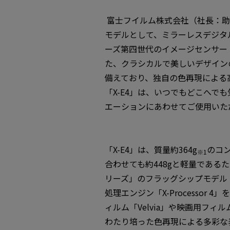
富士フイルム株式会社（社長：助
モデルとして、ミラーレスデジタルカメ
ーズ第四世代のイメージセンサー
た、クラシカルで美しいデザインの
備えており、独自の色再現による
「X-E4」は、いつでもどこへ
エーションにあわせてご使用いた
「X-E4」は、質量約364g
のコン
※1
合わせても約448gと軽量である
リーズ」のフラッグシップモデル「FUJI
処理エンジン「X-Processo
ィルム「Velvia」や映画用フ
わたり培った色再現による多彩な