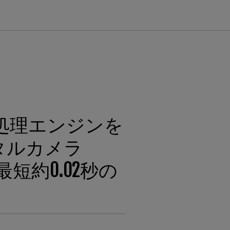
処理エンジンを
タルカメラ
約0.02秒の