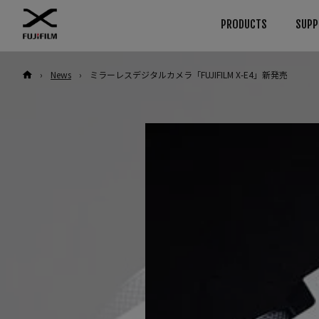
PRODUCTS
SUPP
›
News
›
ミラーレスデジタルカメラ「FUJIFILM X-E4」新発売
ダウンロード
使用説明書
Browse
By System
カメラ
GFXシリーズ
ファームウエア
カメラ
ソフトウエア
レンズ
カメラ
レンズ
LUT
アクセサリー
レンズ
テクニカルデータ
ソフトウエア
アクセサリー
Xシリーズ
カメラ
ソフトウエア
レンズ