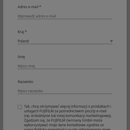
Adres e-mail *
Kraj *
Imię
View larger image (JPEG: 17.3MB)
Photographer
© Yukio Uchida
Shooting Mode
Aperture-Priority
Nazwisko
Image Size
7728 x 5152
Sensitivity
ISO200
Aperture
F22
Shutter Speed
1/350
Tak, chcę otrzymywać więcej informacji o produktach i
usługach FUJIFILM za pośrednictwem poczty e-mail
White Balance
AUTO
(np. w biuletynie lub innej komunikacji marketingowej).
Lens
XF16-50mmF2.8-4.8 R LM WR
Zgadzam się, że FUJIFILM Germany GmbH może
wykorzystywać moje dane kontaktowe zgodnie ze
swoją Polityką prywatności w celu informowania mnie