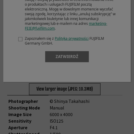
o produktach i usługach FUJIFILM pocztą
elektroniczną. Mogę w dowolnym momencie wycofać
swoją zgodę, korzystając z linku „anuluj subskrypcję” w
jakimkolwiek biuletynie lub innej komunikacji
marketingowej lub e-mailem na adres
marketing-
FEIE@fujifilm.com
.
Zapoznałem się z
Polityką prywatności
FUJIFILM
Germany GmbH.
ZATWIERDŹ
View larger image (JPEG: 10.3MB)
Photographer
© Shinya Takahashi
Shooting Mode
Manual
Image Size
6000 x 4000
Sensitivity
ISO125
Aperture
F4.1
Shutter Speed
1/500