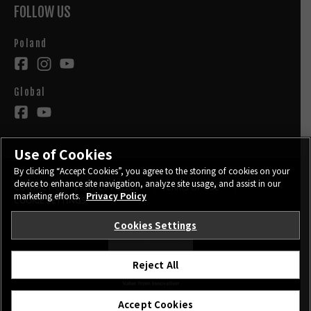
FOLLOW US
Poland
Global
Use of Cookies
By clicking “Accept Cookies”, you agree to the storing of cookies on your
device to enhance site navigation, analyze site usage, and assist in our
CONTACT
PRIVACY POLICY
TERMS OF USE
marketing efforts.
Privacy Policy
COOKIE SETTINGS
Cookies Settings
STAY IN TOUCH
Reject All
©FUJIFILM Corporation.
Accept Cookies