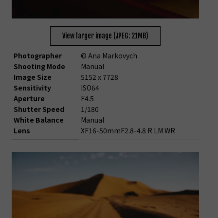
View larger image (JPEG: 21MB)
Photographer
© Ana Markovych
Shooting Mode
Manual
Image Size
5152 x 7728
Sensitivity
ISO64
Aperture
F4.5
Shutter Speed
1/180
White Balance
Manual
Lens
XF16-50mmF2.8-4.8 R LM WR