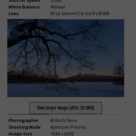
White Balance
Manual
Lens
XF16-50mmF2.8-4.8 R LM WR
View larger image (JPEG: 26.9MB)
Photographer
© Kiichi Noro
Shooting Mode
Aperture-Priority
Image Size
7648 x 5099