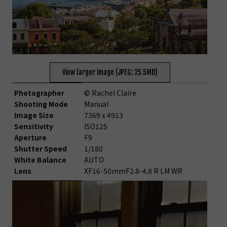
View larger image (JPEG: 25.5MB)
Photographer
© Rachel Claire
Shooting Mode
Manual
Image Size
7369 x 4913
Sensitivity
ISO125
Aperture
F9
Shutter Speed
1/180
White Balance
AUTO
Lens
XF16-50mmF2.8-4.8 R LM WR