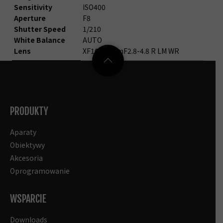
Sensitivity
ISO400
Aperture
F8
Shutter Speed
1/210
White Balance
AUTO
Lens
XF16-50mmF2.8-4.8 R LM WR
PRODUKTY
Aparaty
Obiektywy
Akcesoria
Oprogramowanie
WSPARCIE
Downloads