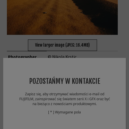
View larger image (JPEG: 16.4MB)
Photographer
© Nikola Krstic
Shooting Mode
Aperture-Priority
Image Size
7728 x 5152
Sensitivity
ISO200
POZOSTAŃMY W KONTAKCIE
Aperture
F4
Shutter Speed
1/1900
Zapisz się, aby otrzymywać wiadomości e-mail od
White Balance
AUTO
FUJIFILM, zainspirować się światem serii X i GFX oraz być
Lens
XF16-50mmF2.8-4.8 R LM WR
na bieżąco z nowościami produktowymi.
[ * ] Wymagane pola