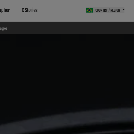
apher
X Stories
COUNTRY / REGION
ages
tal