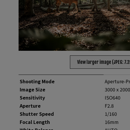
View larger image (JPEG: 7.
Shooting Mode
Aperture-Pr
Image Size
3000 x 200
Sensitivity
ISO640
Aperture
F2.8
Shutter Speed
1/160
Focal Length
16mm
White Balance
AUTO