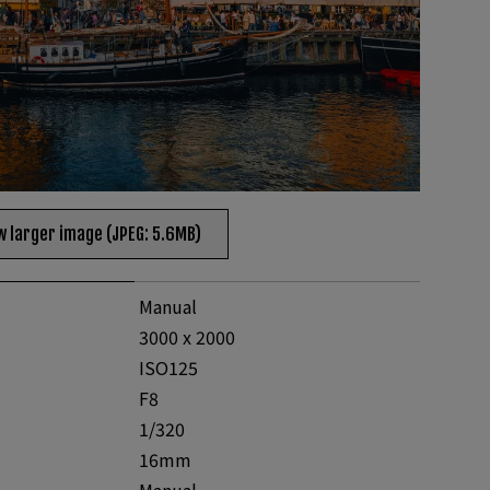
w larger image (JPEG: 5.6MB)
Manual
3000 x 2000
ISO125
F8
1/320
16mm
Manual