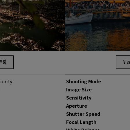
2MB)
Vie
iority
Shooting Mode
0
Image Size
Sensitivity
Aperture
Shutter Speed
Focal Length
White Balance