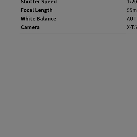
Shutter Speed
1/2
Focal Length
55
White Balance
AUT
Camera
X-T5