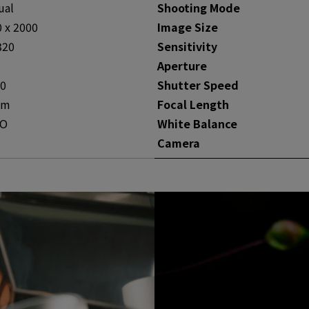
ual
Shooting Mode
 x 2000
Image Size
320
Sensitivity
Aperture
00
Shutter Speed
mm
Focal Length
O
White Balance
Camera