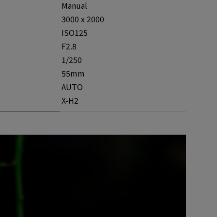
Manual
3000 x 2000
ISO125
F2.8
1/250
55mm
AUTO
X-H2