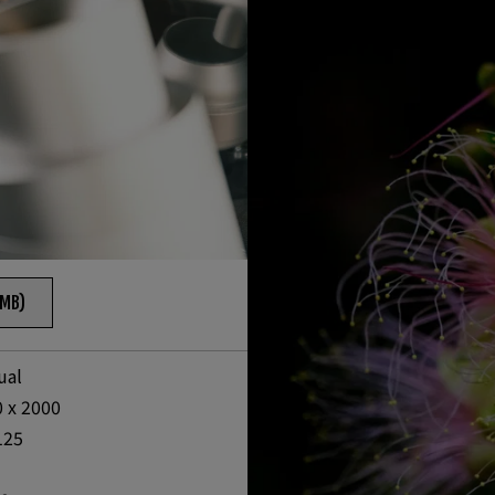
5MB)
ual
 x 2000
125