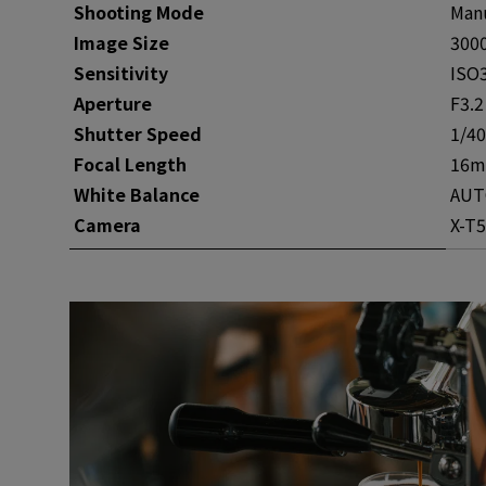
Shooting Mode
Man
Image Size
3000
Sensitivity
ISO
Aperture
F3.2
Shutter Speed
1/4
Focal Length
16
White Balance
AUT
Camera
X-T5