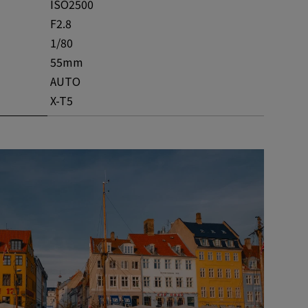
ISO2500
F2.8
1/80
55mm
AUTO
X-T5