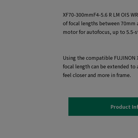
XF70-300mmF4-5.6 R LM OIS WR i
of focal lengths between 70mm 
motor for autofocus, up to 5.5-s
Using the compatible FUJINON 
focal length can be extended t
feel closer and more in frame.
Product In