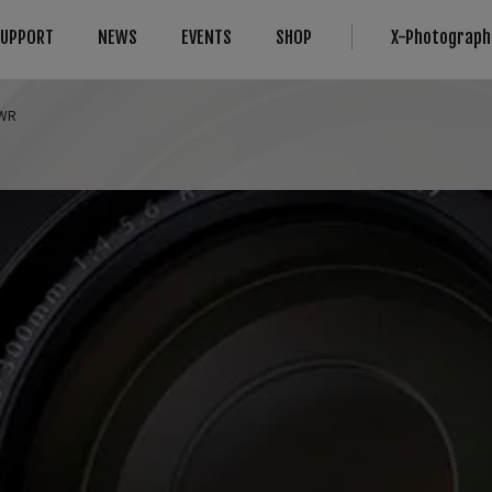
SUPPORT
NEWS
EVENTS
SHOP
X-Photograph
 WR
การเข้ากันได้
More Links
Compare
B2B Customers
กล้อง
Digital Imaging Solution
กล้อง
FAQ
เลนส์
เกี่ยวกับสินค้าของเรา
IR Camera
อุปกรณ์
Filmmaking
ซอฟต์แวร์
Camera Control SDK
Film Simulation
X-Trans CMOS