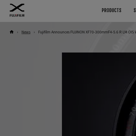
PRODUCTS
›
News
›
Fujifilm Announces FUJINON XF70-300mmF4-5.6 R LM OIS
Download
คู่มือ
ค้นหา
สินค้าตามประเภทกล้อง
กล้อง
GFX
Firmware
กล้อง
ซอฟต์แวร์
เลนส์
กล้อง
เลนส์
LUT
อุปกรณ์
เลนส์
Technical Data
ซอฟต์แวร์
อุปกรณ์
X Series
กล้อง
ซอฟต์แวร์
เลนส์