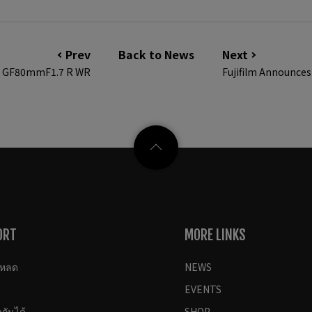
Prev
Back to News
Next
ON GF80mmF1.7 R WR
Fujifilm Announces
ORT
MORE LINKS
โหลด
NEWS
EVENTS
กันได้
SHOP