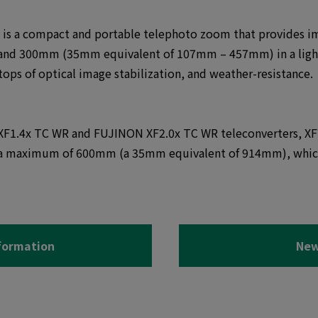
s a compact and portable telephoto zoom that provides i
and 300mm (35mm equivalent of 107mm – 457mm) in a lightwe
tops of optical image stabilization, and weather-resistance.
XF1.4x TC WR and FUJINON XF2.0x TC WR teleconverters,
o a maximum of 600mm (a 35mm equivalent of 914mm), which
formation
New