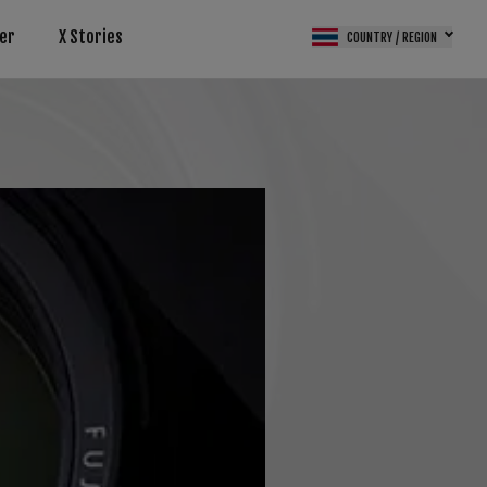
er
X Stories
COUNTRY / REGION