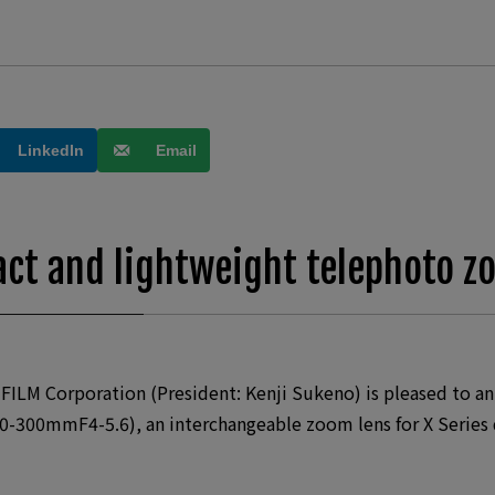
LinkedIn
Email
ct and lightweight telephoto z
FILM Corporation (President: Kenji Sukeno) is pleased to 
00mmF4-5.6), an interchangeable zoom lens for X Series di