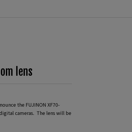
oom lens
announce the FUJINON XF70-
gital cameras. The lens will be