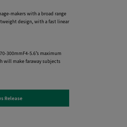
mage-makers with a broad range
ight design, with a fast linear
 XF70-300mmF4-5.6’s maximum
 will make faraway subjects
s Release