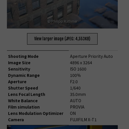
© Philipp Rathmer
View larger image (JPEG: 4,553KB)
Shooting Mode
Aperture Priority Auto
Image Size
4896 x 3264
Sensitivity
ISO 1600
Dynamic Range
100％
Aperture
F2.0
Shutter Speed
1/640
Lens Focal Length
35.0mm
White Balance
AUTO
Film simulation
PROVIA
Lens Modulation Optimizer
ON
Camera
FUJIFILM X-T1