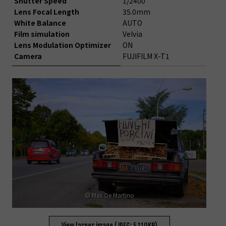
Shutter Speed
1/2400
Lens Focal Length
35.0mm
White Balance
AUTO
Film simulation
Velvia
Lens Modulation Optimizer
ON
Camera
FUJIFILM X-T1
© Max De Martino
View larger image (JPEG: 5,110KB)