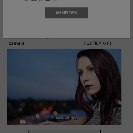
Aperture
F5.6
Shutter Speed
1/15
ANMELDEN
Lens Focal Length
35.0mm
White Balance
AUTO
Film simulation
PRO Neg. Std
Lens Modulation Optimizer
OFF
Camera
FUJIFILM X-T1
© Dava Kai Piper