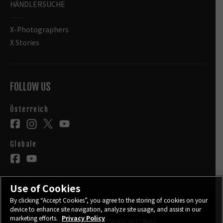
HÄNDLERSUCHE
X-Photographers
X Stories
FOLLOW US
Österreich
Globale
Use of Cookies
By clicking “Accept Cookies”, you agree to the storing of cookies on your
device to enhance site navigation, analyze site usage, and assist in our
KONTAKT
DATENSCHUTZ
marketing efforts.
Privacy Policy
TEILNAHMEBEDINGUNGEN
COOKIE SETTINGS