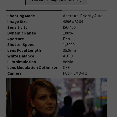
Shooting Mode
Aperture-Priority Auto
Image Size
4896 x 3264
Sensitivity
ISO 400
Dynamic Range
100％
Aperture
F2.8
Shutter Speed
1/5000
Lens Focal Length
35.0mm
White Balance
AUTO
Film simulation
Velvia
Lens Modulation Optimizer
OFF
Camera
FUJIFILM X-T1