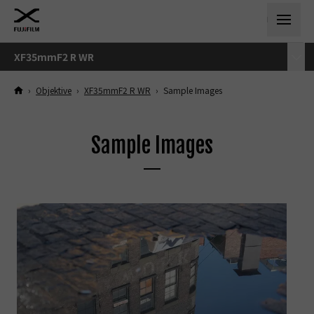
XF35mmF2 R WR
›
Objektive
›
XF35mmF2 R WR
›
Sample Images
Sample Images