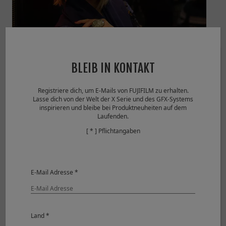
© John Rourke
BLEIB IN KONTAKT
View larger image (JPEG: 3,844KB)
Registriere dich, um E-Mails von FUJIFILM zu erhalten.
Lasse dich von der Welt der X Serie und des GFX-Systems
Shooting Mode
Shutter-Priority Auto
inspirieren und bleibe bei Produktneuheiten auf dem
Image Size
4896 x 3264
Laufenden.
Sensitivity
ISO 400
[ * ] Pflichtangaben
Dynamic Range
100％
Aperture
F2.2
Shutter Speed
1/40
Lens Focal Length
35.0mm
E-Mail Adresse *
White Balance
AUTO
Film simulation
PROVIA
Lens Modulation Optimizer
ON
Camera
FUJIFILM X-T1
Land *