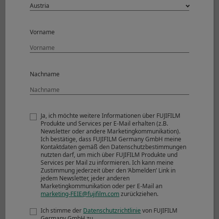
Vorname
Nachname
Ja, ich möchte weitere Informationen über FUJIFILM
© Dava Kai Piper
Produkte und Services per E-Mail erhalten (z.B.
Newsletter oder andere Marketingkommunikation).
Ich bestätige, dass FUJIFILM Germany GmbH meine
Kontaktdaten gemäß den Datenschutzbestimmungen
View larger image (JPEG: 5,375KB)
nutzten darf, um mich über FUJIFILM Produkte und
Services per Mail zu informieren. Ich kann meine
Zustimmung jederzeit über den ‘Abmelden’ Link in
jedem Newsletter, jeder anderen
Shooting Mode
Manual
Marketingkommunikation oder per E-Mail an
Image Size
4896 x 3264
marketing-FEIE@fujifilm.com
zurückziehen.
Sensitivity
ISO 200
Ich stimme der
Datenschutzrichtlinie
von FUJIFILM
Dynamic Range
100%
Germany GmbH zu.