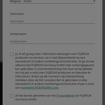
The roadmap is as of February 2024. Specifications
are subject to change.
Voornaam
The focal length in bracket is 35mm format
equivalent.
MK Lens is for cinema application.
Achternaam
Ja, ik wil graag meer informatie ontvangen over FUJIFILM
producten en services via e-mail (bijvoorbeeld via een
nieuwsbrief of andere marketingcommunicatie). Ik ga ermee
akkoord dat FUJIFILM Germany GmbH mijn contactgegevens
kan gebruiken in overeenstemming met haar privacybeleid
om mij per e-mail over FUJIFILM-producten en diensten te
informeren. Ik kan op elk moment mijn toestemming
intrekken door de link ‘unsubscribe’ te gebruiken in elke
nieuwsbrief of andere marketingcommunicatie of per e-mail
PRODUCTEN
aan
marketing-FEIE@fujifilm.com
.
Camera's
Ik heb kennis genomen van het
Privacybeleid
van FUJIFILM
Germany GmbH.
Lenzen