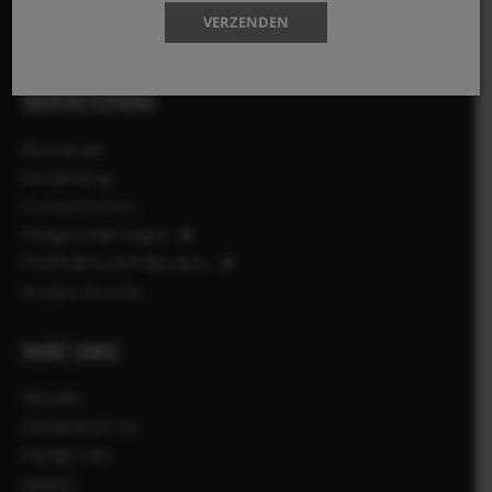
Accessoires
VERZENDEN
Software
ONDERSTEUNING
Downloads
Handleiding
Compatibiliteit
Veelgestelde vragen
FUJIFILM X | GFX Members
Product Security
MORE LINKS
NIEUWS
EVENEMENTEN
PROMOTIES
WINKEL