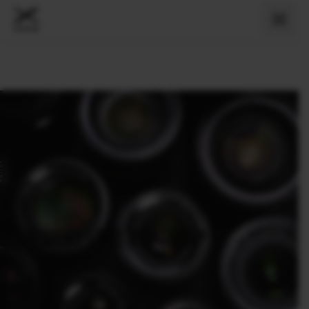
›
Products
›
X Mount Lens Roadmap
X MOUNT LENS ROADMAP