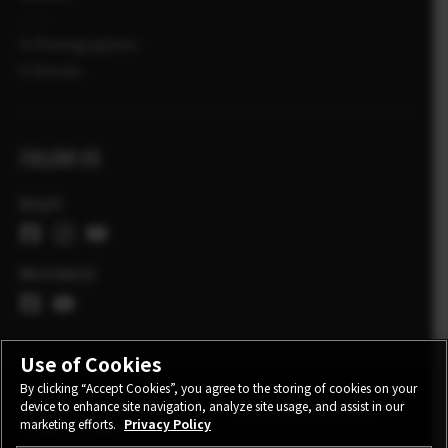
X-Photographers
X-Stories
FOLLOW US
België
Wereldwijd
Use of Cookies
By clicking “Accept Cookies”, you agree to the storing of cookies on your
device to enhance site navigation, analyze site usage, and assist in our
CONTACT
PRIVACYBELEID
GEBRUIKSVOORWAARDEN
marketing efforts.
Privacy Policy
COOKIE SETTINGS