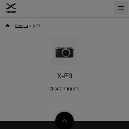
›
Камеры
›
X-E3
X-E3
Discontinued