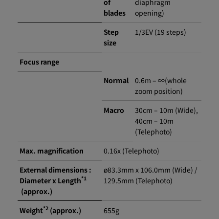
of
diaphragm
blades
opening)
Step
1/3EV (19 steps)
size
Focus range
Normal
0.6m – ∞(whole
zoom position)
Macro
30cm – 10m (Wide),
40cm – 10m
(Telephoto)
Max. magnification
0.16x (Telephoto)
External dimensions :
ø83.3mm x 106.0mm (Wide) /
*1
Diameter x Length
129.5mm (Telephoto)
(approx.)
*2
Weight
(approx.)
655g