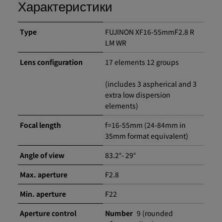
Характеристики
Type
FUJINON XF16-55mmF2.8 R
LM WR
Lens configuration
17 elements 12 groups
(includes 3 aspherical and 3
extra low dispersion
elements)
Focal length
f=16-55mm (24-84mm in
35mm format equivalent)
Angle of view
83.2°- 29°
Max. aperture
F2.8
Min. aperture
F22
Aperture control
Number
9 (rounded