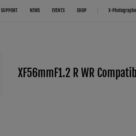
SUPPORT
NEWS
EVENTS
SHOP
X-Photographe
การเข้ากันได้
More Links
Compare
B2B Customers
กล้อง
Digital Imaging Solution
กล้อง
FAQ
เลนส์
เกี่ยวกับสินค้าของเรา
IR Camera
อุปกรณ์
XF56mmF1.2 R WR Compatibi
Filmmaking
ซอฟต์แวร์
Camera Control SDK
Film Simulation
X-Trans CMOS