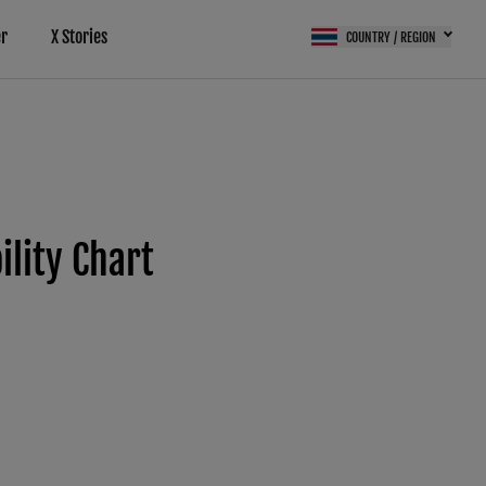
r
X Stories
COUNTRY / REGION
lity Chart