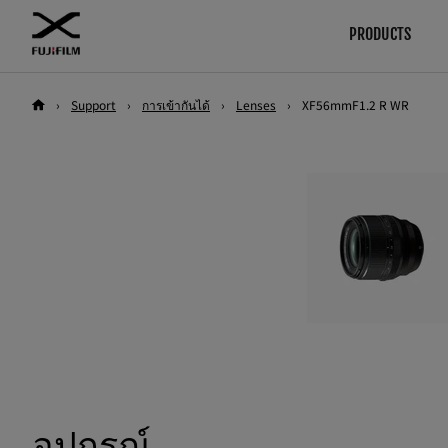
PRODUCTS
›
Support
›
การเข้ากันได้
›
Lenses
›
XF56mmF1.2 R WR
Download
คู่มือ
ค้นหา
สินค้าตามประเภทกล้อง
กล้อง
GFX
Firmware
กล้อง
ซอฟต์แวร์
เลนส์
กล้อง
เลนส์
LUT
อุปกรณ์
เลนส์
Technical Data
ซอฟต์แวร์
อุปกรณ์
X Series
กล้อง
ซอฟต์แวร์
เลนส์
อุปกรณ์