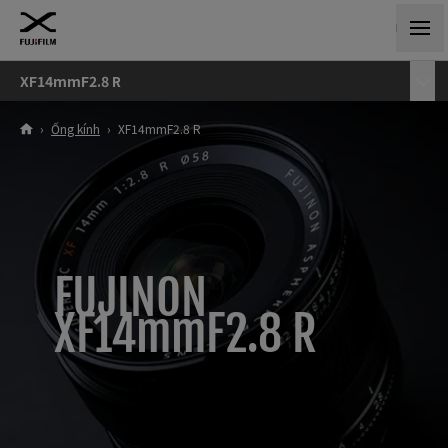
XF14mmF2.8 R
›
Ống kính
›
XF14mmF2.8 R
FUJINON
XF14mmF2.8 R