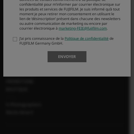
confidentialité pour m’informer par courrier électronique sur
Contact
les produits et services de FUJIFILM. Je suis informé qu’à tout
Réparations
moment je peux retirer mon consentement en utilisant le
lien de ‘désinscription’ présent dans chacune des newsletters
Enregistrer son matériel
ou autre communication de marketing ou encore par
courrier électronique à
marketing-FEIE@fujifilm.com
.
FUJIFILM X | GFX Members
Product Security
J’ai pris connaissance de la
Politique de confidentialité
de
FUJIFILM Germany GmbH.
MORE LINKS
ENVOYER
NOUVELLES
ÉVÉNEMENTS
PROMOTIONS
BOUTIQUE
X-Photographers
Récits Série X