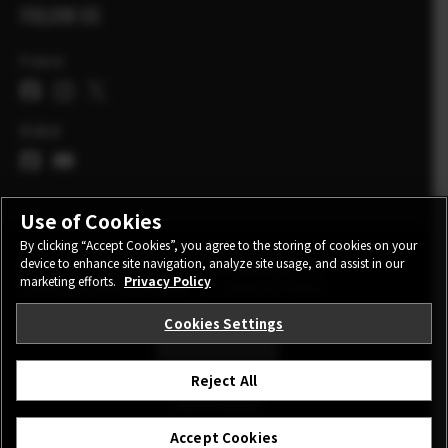
FOLLOW US
France
Global
Use of Cookies
By clicking “Accept Cookies”, you agree to the storing of cookies on your
device to enhance site navigation, analyze site usage, and assist in our
CONTACT
POLITIQUE DE CONFIDENTIALITE
marketing efforts.
Privacy Policy
CONDITIONS D'UTILISATION
COOKIE SETTINGS
Cookies Settings
STAY IN TOUCH
Reject All
©FUJIFILM Corporation.
Accept Cookies