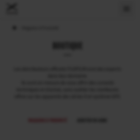
›
Magasins à Proximité
BOUTIQUE
Les distributeurs officiels FUJIFILM sont des experts
dans leur domaine.
Ils sont en mesure de vous offrir des conseils
techniques et d’achat, sans oublier les meilleures
offres sur les appareils des séries X et système GFX.
MAGASINS À PROXIMITÉ
ACHETER EN LIGNE