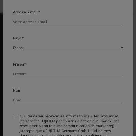
Adresse email *
Pays *
PRODUITS
Appareils photo
Objectifs
Prénom
Accessoires
Logiciel
Nom
SUPPORT
Téléchargement
Oui, j’aimerais recevoir les informations sur les produits et
Manuel
les services FUJIFILM par courrier électronique (par ex. par
Compatibilité
newsletter ou toute autre communication de marketing).
J’accepte que « FUJIFILM Germany GmbH » utilise mes
FAQ
données de contact conformément à sa politique de