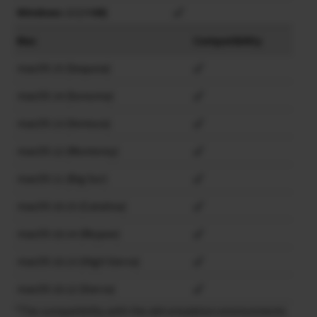
Windows
10
(×64)
Mac
Compatibility
macOS 15 (Sequoia)
macOS 14 (Sonoma)
macOS 13 (Ventura)
macOS 12 (Monterey)
macOS 11 (Big Sur)
macOS 10.15 (Catalina)
macOS 10.14 (Mojave)
macOS 10.13 (High Sierra)
macOS 10.12 (Sierra)
*The compatibility with the x64 emulation environments