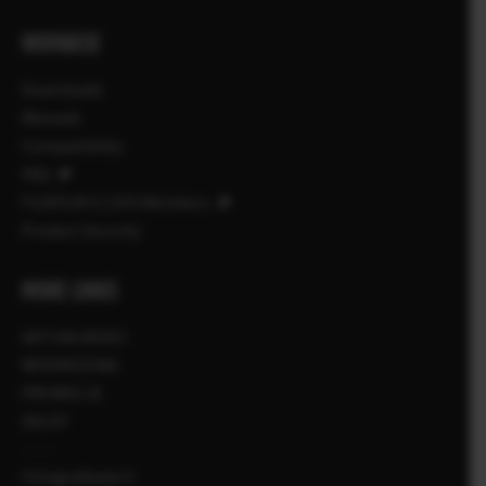
WSPARCIE
Downloads
Manuals
Compatibility
FAQ
FUJIFILM X | GFX Members
Product Security
MORE LINKS
AKTUALNOŚCI
WYDARZENIA
PROMOCJE
SKLEP
Fotografowie X