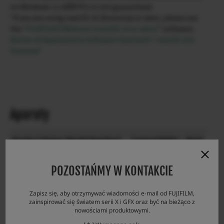
on Windows 11 ARM PCs is not guaranteed.
*If you are using macOS 14 (Sonoma) or later, please use
the “
FUJIFILM X Webcam (macOS 14 or later)
” software.
Notice of Applications Software Used with “macOS 14.0
Sonoma”
Aparaty
Product Name (Model Number)
Compatibility
Note
GFX100
POZOSTAŃMY W KONTAKCIE
GFX100S
Zapisz się, aby otrzymywać wiadomości e-mail od FUJIFILM,
GFX50S II
zainspirować się światem serii X i GFX oraz być na bieżąco z
nowościami produktowymi.
GFX 50S