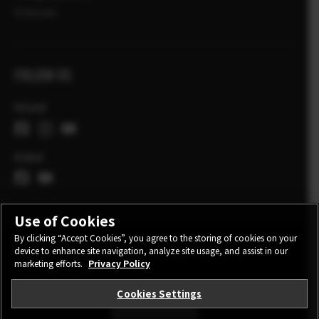
X Stories
FOLLOW US
Poland
Global
Use of Cookies
By clicking “Accept Cookies”, you agree to the storing of cookies on your
device to enhance site navigation, analyze site usage, and assist in our
CONTACT
PRIVACY POLICY
TERMS OF USE
marketing efforts.
Privacy Policy
COOKIE SETTINGS
Cookies Settings
STAY IN TOUCH