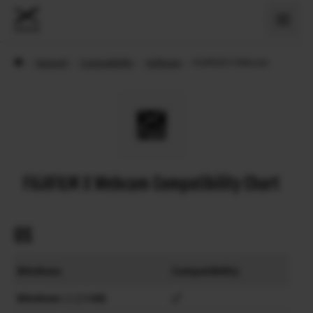
›
Support
›
Compatibility
›
Software
›
FUJIFILM X Webcam
FUJIFILM X Webcam Compatibility Chart
OS
Windows
Compatibility
Windows
11
(×64)