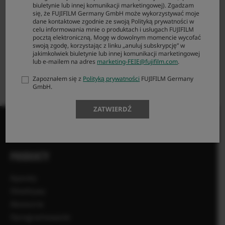
biuletynie lub innej komunikacji marketingowej). Zgadzam
computer cannot be used.
się, że FUJIFILM Germany GmbH może wykorzystywać moje
The settings for INSTANT AF, EXPOSURE COMPENSATION, FILM SIMULATION, and so
dane kontaktowe zgodnie ze swoją Polityką prywatności w
on need to be set on the camera before connecting the USB cable.
celu informowania mnie o produktach i usługach FUJIFILM
pocztą elektroniczną. Mogę w dowolnym momencie wycofać
*In case you use the X Webcam with an X-Pro3, turn on the camera after you open the
swoją zgodę, korzystając z linku „anuluj subskrypcję” w
Monitor panel (LCD).
jakimkolwiek biuletynie lub innej komunikacji marketingowej
lub e-mailem na adres
marketing-FEIE@fujifilm.com
.
Zapoznałem się z
Polityką prywatności
FUJIFILM Germany
GmbH.
ZATWIERDŹ
PRODUKTY
Aparaty
Obiektywy
Akcesoria
Oprogramowanie