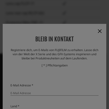
Lens cap FLCP-77
Lens rear cap RLCP-002
Protector filter PRF-77
BLEIB IN KONTAKT
Registriere dich, um E-Mails von FUJIFILM zu erhalten. Lasse dich
von der Welt der X Serie und des GFX-Systems inspirieren und
bleibe bei Produktneuheiten auf dem Laufenden.
[ * ] Pflichtangaben
PRODUKTE
E-Mail Adresse *
Kameras
Objektive
Zubehör
Land *
Software