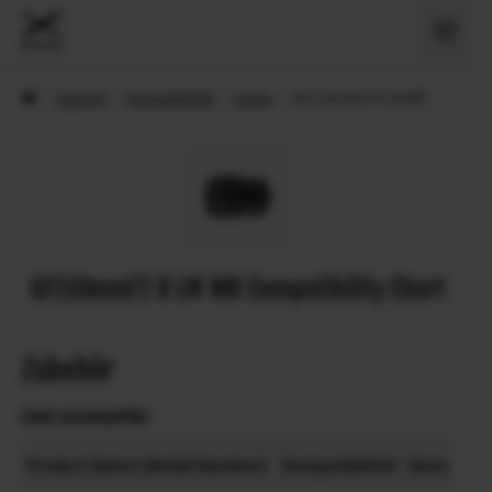
›
Support
›
Kompatibilität
›
Lenses
›
GF110mmF2 R LM WR
GF110mmF2 R LM WR Compatibility Chart
Zubehör
Lens accessories
Product Name (Model Number)
Kompatibilität
Note