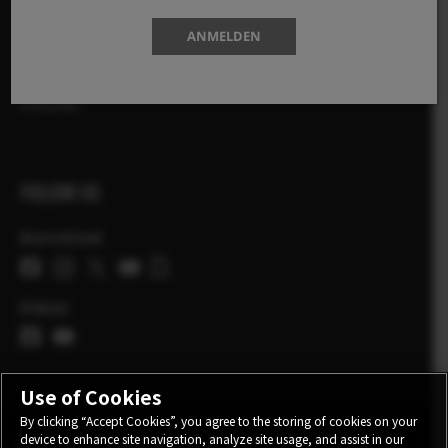
AKTIONEN
HÄNDLERSUCHE
ANMELDEN
X-Photographers
X Stories
FOLLOW US
Deutschland
Globale
Use of Cookies
By clicking “Accept Cookies”, you agree to the storing of cookies on your
device to enhance site navigation, analyze site usage, and assist in our
KONTAKT
DATENSCHUTZ