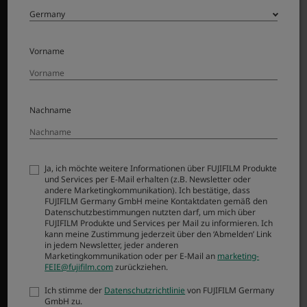
SUPPORT
Vorname
Downloads
Bedienungsanleitungen
Kompatibilität
Nachname
FAQ
Service
FUJIFILM X | GFX Members
FUJIFILM Professional Services (FPS)
Ja, ich möchte weitere Informationen über FUJIFILM Produkte
und Services per E-Mail erhalten (z.B. Newsletter oder
Product Security
andere Marketingkommunikation). Ich bestätige, dass
FUJIFILM Germany GmbH meine Kontaktdaten gemäß den
Datenschutzbestimmungen nutzten darf, um mich über
MORE LINKS
FUJIFILM Produkte und Services per Mail zu informieren. Ich
kann meine Zustimmung jederzeit über den ‘Abmelden’ Link
in jedem Newsletter, jeder anderen
NEWS
Marketingkommunikation oder per E-Mail an
marketing-
FEIE@fujifilm.com
zurückziehen.
EVENTS
FUJIFILMSchool
Ich stimme der
Datenschutzrichtlinie
von FUJIFILM Germany
GmbH zu.