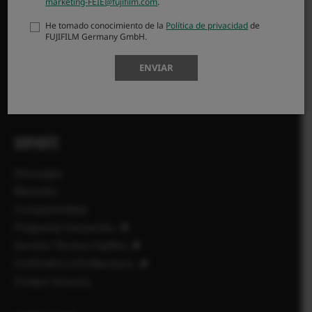
marketing-FEIE@fujifilm.com
.
PRODUCTOS
He tomado conocimiento de la
Política de privacidad
de
FUJIFILM Germany GmbH.
Cámaras
Objetivos
ENVIAR
Accesorios
Software
SOPORTE
Descargas
Manuales
Compatibilidad
Preguntas frecuentes
Servicio Técnico Fujifilm
FUJIFILM X | GFX Members
Product Security