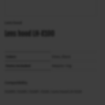
Lens hood
Lens hood LH-X100
Colors
Silver, Black
Items included
Adapter ring
Compatibility
X100VI
/
X100V
/
X100F
/
X100
/
Lens hood LH-X100