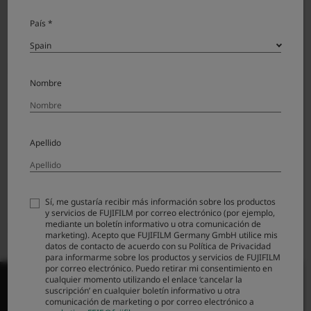
País *
Lens Hood LH-XF27
Lens hood LH-X70
Nombre
Apellido
Sí, me gustaría recibir más información sobre los productos
y servicios de FUJIFILM por correo electrónico (por ejemplo,
mediante un boletín informativo u otra comunicación de
Lens hood LH-XF35-2
Lens hood LH-XF23
marketing). Acepto que FUJIFILM Germany GmbH utilice mis
datos de contacto de acuerdo con su Política de Privacidad
para informarme sobre los productos y servicios de FUJIFILM
por correo electrónico. Puedo retirar mi consentimiento en
cualquier momento utilizando el enlace ‘cancelar la
suscripción’ en cualquier boletín informativo u otra
comunicación de marketing o por correo electrónico a