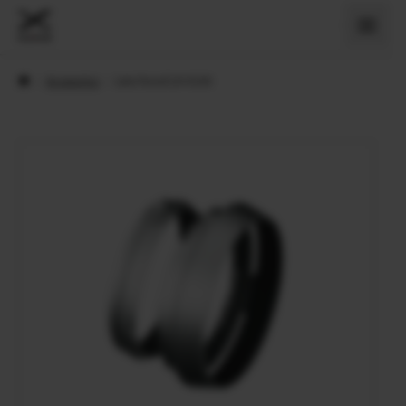
›
Accesorios
›
Lens hood LH-X100