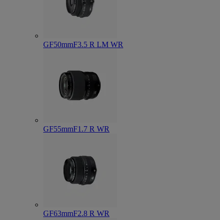
GF50mmF3.5 R LM WR
GF55mmF1.7 R WR
GF63mmF2.8 R WR