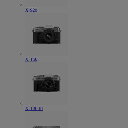
X-S20
X-T50
X-T30 III