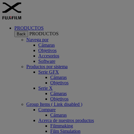
PRODUCTOS
PRODUCTOS
Back
Navega por
Cámaras
Objetivos
Accesorios
Software
Productos por sistema
Serie GFX
Cámaras
Objetivos
Serie X
Cámaras
Objetivos
Group Items ( Link disabled )
Compare
Cámaras
Acerca de nuestros productos
Filmmaking
Film Simulation