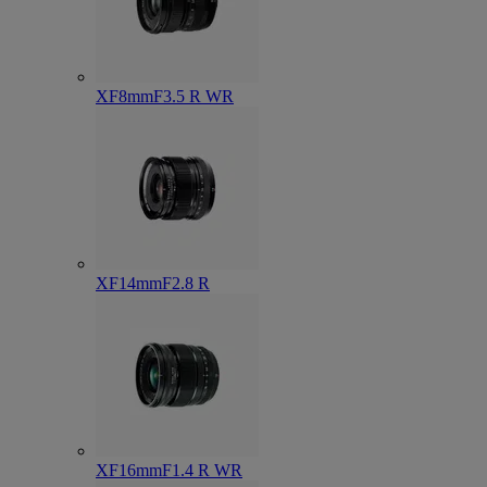
XF8mmF3.5 R WR
XF14mmF2.8 R
XF16mmF1.4 R WR