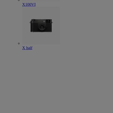
X100VI
X half