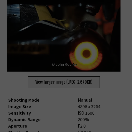
© John Rourke
View larger image (JPEG: 2,670KB)
Shooting Mode
Manual
Image Size
4896 x 3264
Sensitivity
ISO 1600
Dynamic Range
200%
Aperture
F2.0