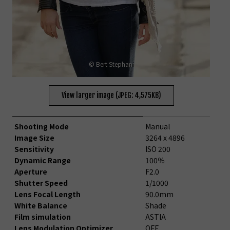
© Bert Stephani
View larger image (JPEG: 4,575KB)
Shooting Mode
Manual
Image Size
3264 x 4896
Sensitivity
ISO 200
Dynamic Range
100％
Aperture
F2.0
Shutter Speed
1/1000
Lens Focal Length
90.0mm
White Balance
Shade
Film simulation
ASTIA
Lens Modulation Optimizer
OFF