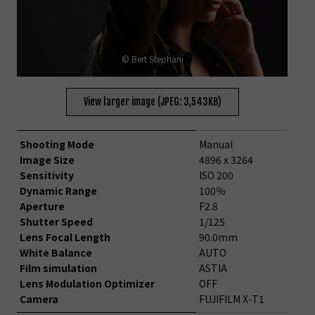
© Bert Stephani
View larger image (JPEG: 3,543KB)
Shooting Mode
Manual
Image Size
4896 x 3264
Sensitivity
ISO 200
Dynamic Range
100％
Aperture
F2.8
Shutter Speed
1/125
Lens Focal Length
90.0mm
White Balance
AUTO
Film simulation
ASTIA
Lens Modulation Optimizer
OFF
Camera
FUJIFILM X-T1