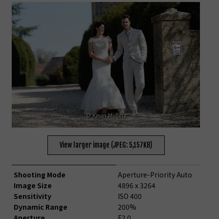
© Kevin Mullins
View larger image (JPEG: 5,157KB)
Shooting Mode
Aperture-Priority Auto
Image Size
4896 x 3264
Sensitivity
ISO 400
Dynamic Range
200%
Aperture
F2.0