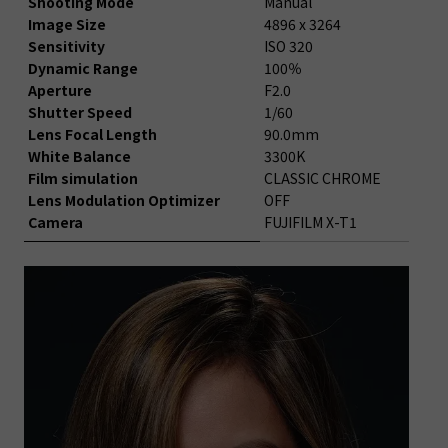
Shooting Mode
Manual
Image Size
4896 x 3264
Sensitivity
ISO 320
Dynamic Range
100％
Aperture
F2.0
Shutter Speed
1/60
Lens Focal Length
90.0mm
White Balance
3300K
Film simulation
CLASSIC CHROME
Lens Modulation Optimizer
OFF
Camera
FUJIFILM X-T1