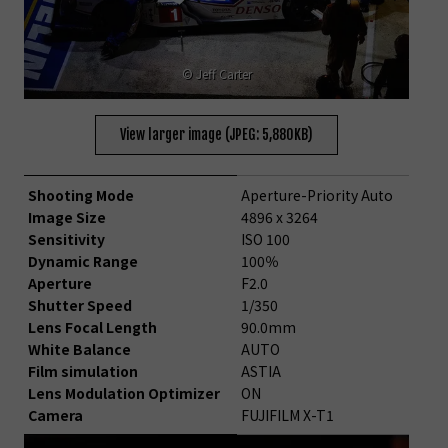
© Jeff Carter
View larger image (JPEG: 5,880KB)
Shooting Mode
Aperture-Priority Auto
Image Size
4896 x 3264
Sensitivity
ISO 100
Dynamic Range
100％
Aperture
F2.0
Shutter Speed
1/350
Lens Focal Length
90.0mm
White Balance
AUTO
Film simulation
ASTIA
Lens Modulation Optimizer
ON
Camera
FUJIFILM X-T1