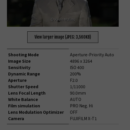
© Kevin Mullins
View larger image (JPEG: 3,560KB)
Shooting Mode
Aperture-Priority Auto
Image Size
4896 x 3264
Sensitivity
ISO 400
Dynamic Range
200%
Aperture
F2.0
Shutter Speed
1/11000
Lens Focal Length
90.0mm
White Balance
AUTO
Film simulation
PRO Neg. Hi
Lens Modulation Optimizer
OFF
Camera
FUJIFILM X-T1