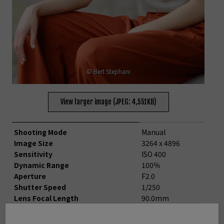
© Bert Stephani
View larger image (JPEG: 4,551KB)
Shooting Mode
Manual
Image Size
3264 x 4896
Sensitivity
ISO 400
Dynamic Range
100％
Aperture
F2.0
Shutter Speed
1/250
Lens Focal Length
90.0mm
White Balance
Shade
Film simulation
ASTIA