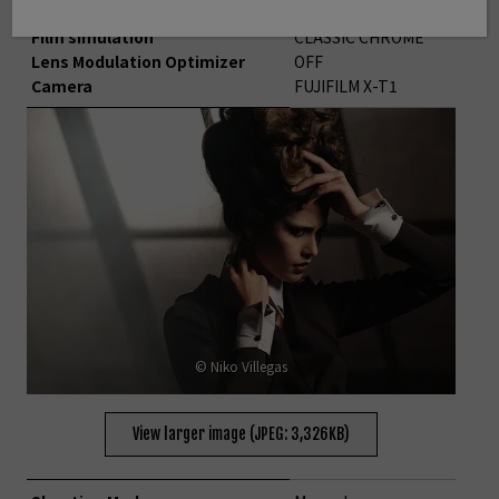
White Balance
5600K
Film simulation
CLASSIC CHROME
Lens Modulation Optimizer
OFF
Camera
FUJIFILM X-T1
© Niko Villegas
View larger image (JPEG: 3,326KB)