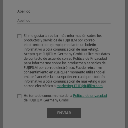
Apellido
Sí, me gustaría recibir más información sobre los
productos y servicios de FUJIFILM por correo
electrónico (por ejemplo, mediante un boletín
informativo u otra comunicación de marketing).
© Niko Villegas
Acepto que FUJIFILM Germany GmbH utilice mis datos
de contacto de acuerdo con su Política de Privacidad
para informarme sobre los productos y servicios de
FUJIFILM por correo electrónico. Puedo retirar mi
View larger image (JPEG: 5,157KB)
consentimiento en cualquier momento utilizando el
enlace ‘cancelar la suscripción’ en cualquier boletín
informativo u otra comunicación de marketing o por
correo electrónico a
marketing-FEIE@fujifilm.com
.
Shooting Mode
Manual
Image Size
3264 x 4896
He tomado conocimiento de la
Política de privacidad
Sensitivity
ISO 200
de FUJIFILM Germany GmbH.
Dynamic Range
100％
Aperture
F14.0
ENVIAR
Shutter Speed
1/125
Lens Focal Length
90.0mm