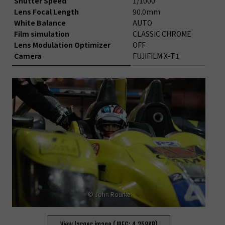
Shutter Speed
1/1000
Lens Focal Length
90.0mm
White Balance
AUTO
Film simulation
CLASSIC CHROME
Lens Modulation Optimizer
OFF
Camera
FUJIFILM X-T1
© John Rourke
View larger image (JPEG: 4,258KB)