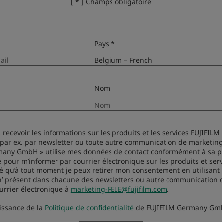
[ * ] Champs obligatoire
Pays *
Loading map...
Nom
s recevoir les informations sur les produits et les services FUJIFILM
(par ex. par newsletter ou toute autre communication de marketing)
many GmbH » utilise mes données de contact conformément à sa po
é pour m’informer par courrier électronique sur les produits et ser
mé qu’à tout moment je peux retirer mon consentement en utilisant l
on’ présent dans chacune des newsletters ou autre communication
urrier électronique à
marketing-FEIE@fujifilm.com
.
aissance de la
Politique de confidentialité
de FUJIFILM Germany Gm