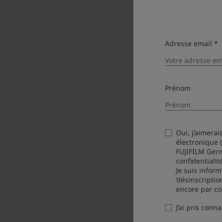
Adresse email *
Prénom
Oui, j’aimerai
électronique 
FUJIFILM Ger
confidentialit
Je suis infor
‘désinscripti
encore par co
J’ai pris conn