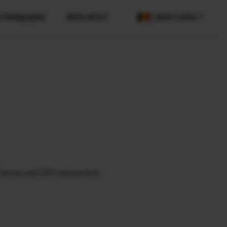
-Photographer
Récits Série X
COUNTRY / REGION
X Series and GFX equipment.