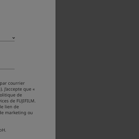
 par courrier
. J’accepte que «
litique de
vices de FUJIFILM.
e lien de
 de marketing ou
bH.