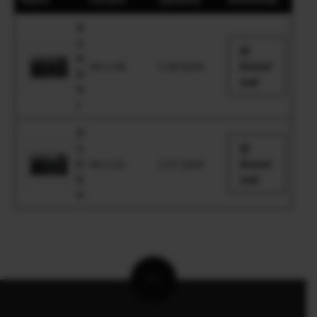
X
1
0
Ver.1.00
3.28.2024
Downl
0
oad
V
I
X
1
0
Ver.1.01
2.27.2020
Downl
0
oad
V