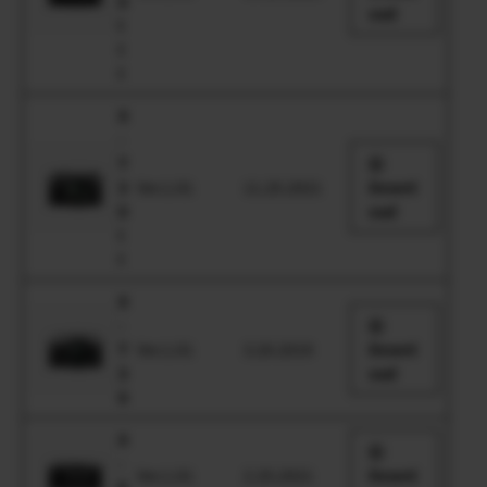
0
oad
I
I
I
X
-
T
3
Ver.1.01
11.25.2021
Downl
0
oad
I
I
X
-
T
Ver.1.01
3.20.2019
Downl
3
oad
0
X
-
Ver.1.01
2.25.2021
Downl