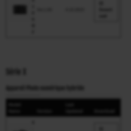
1
Ver.1.00
4.10.2025
Downl
0
oad
0
R
F
Série X
Appareil Photo numérique hybride
Model
Last
Name
Version
Updated
Download
X
-