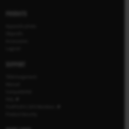
PRODUITS
Appareils photo
Objectifs
Accessoires
Logiciel
SUPPORT
Téléchargement
Manuel
Compatibilité
FAQ
FUJIFILM X | GFX Members
Product Security