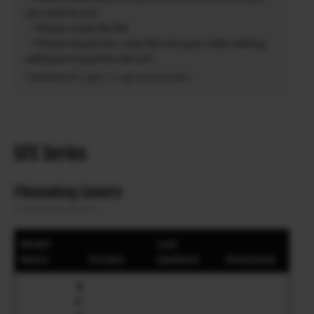
you want to use
・Please unzip the file
・Please import the .cube file into your video editing
software to load the 3D-LUT.
*Availability of F-Log2 C / F-Log2 varies by model.
GFX Series
Filmmaking Camera
Model
Last
Name
Version
Updated
Download
G
F