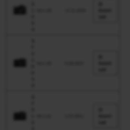
X
1
Ver.1.00
11.21.2024
Downl
0
oad
0
II
G
F
X
1
Ver.1.00
6.28.2023
Downl
0
oad
0
S
II
G
F
X
1
Ver.1.01
2.25.2021
Downl
0
oad
0