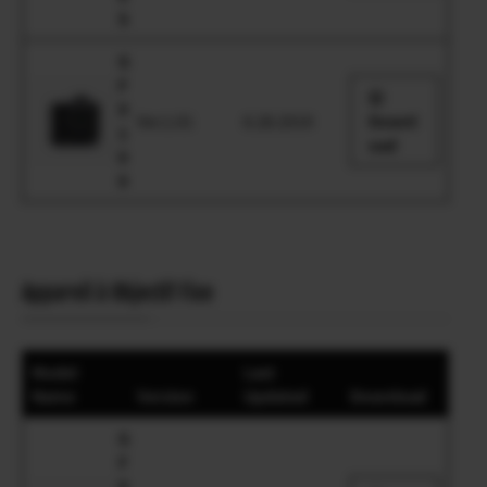
S
G
F
X
Ver.1.01
6.28.2019
Downl
1
oad
0
0
Appareil à Objectif Fixe
Model
Last
Name
Version
Updated
Download
G
F
X