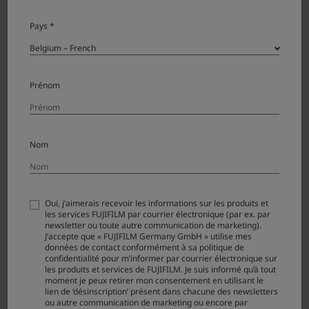
X
-
Pays *
Ver.1.00
11.25.2022
Downl
T
oad
5
X
Prénom
-
Ver.1.01
4.28.2020
Downl
T
oad
4
Nom
X
-
Ver.1.01
9.20.2018
Downl
T
oad
3
Oui, j’aimerais recevoir les informations sur les produits et
les services FUJIFILM par courrier électronique (par ex. par
X
newsletter ou toute autre communication de marketing).
J’accepte que « FUJIFILM Germany GmbH » utilise mes
-
Ver.1.01
9.8.2016
Downl
données de contact conformément à sa politique de
T
confidentialité pour m’informer par courrier électronique sur
oad
2
les produits et services de FUJIFILM. Je suis informé qu’à tout
moment je peux retirer mon consentement en utilisant le
lien de ‘désinscription’ présent dans chacune des newsletters
X
ou autre communication de marketing ou encore par