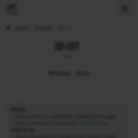
›
Support
›
Download
›
3D-LUT
3D-LUT
GFX Series
Série X
NOTES
・Please read this update after refreshing this page.
・Please see the link here for the
Technical Data
.
How to use
・Please download the zip file for the camera model