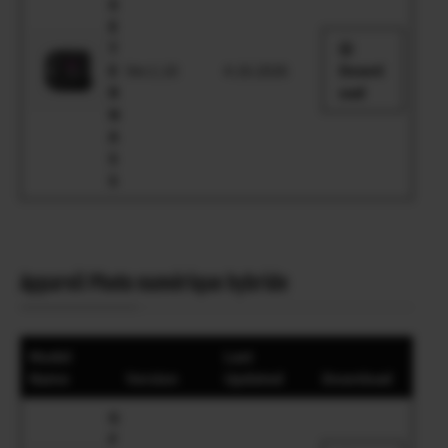
X
E
T
E
Ver.1.10
4.16.2026
Downl
R
oad
N
A
5
5
Appareil Photo numérique hybride
Model
Last
Name
Version
Updated
Download
G
F