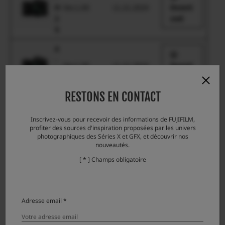
H
Ver.1.00
11.21.2024
Downl
2
oad
S
X
-
Ver.1.00
11.21.2024
Downl
H
oad
2
RESTONS EN CONTACT
X
-
Ver.1.01
3.1.2018
Downl
Inscrivez-vous pour recevoir des informations de FUJIFILM,
H
profiter des sources d'inspiration proposées par les univers
oad
1
photographiques des Séries X et GFX, et découvrir nos
nouveautés.
X
[ * ] Champs obligatoire
-
P
Ver.1.01
10.23.2025
Downl
r
oad
o
Adresse email *
3