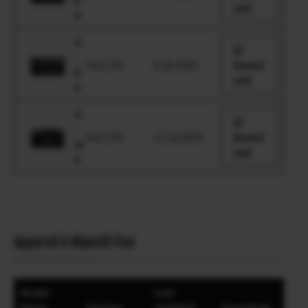
E
oad
4
X
-
Ver.1.00
8.28.2025
Downl
E
oad
5
X
-
Ver.1.00
11.28.2024
Downl
M
oad
5
Appareil à Objectif Fixe
Model
Last
Name
Version
Updated
Download