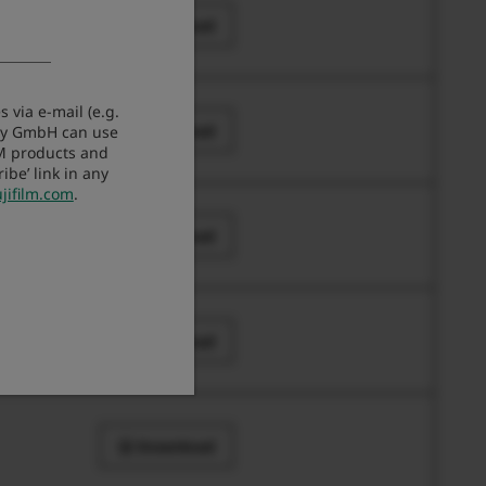
Download
 via e-mail (e.g.
Download
any GmbH can use
LM products and
be’ link in any
jifilm.com
.
Download
Download
Download