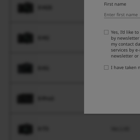
First name
X-H2S
Ver.1.00
Yes, I’d like 
X-H2
Ver.1.00
by newsletter
my contact da
services by e
newsletter or
X-H1
Ver.1.01
I have taken
X-Pro3
Ver.1.01
X-T5
Ver.1.00