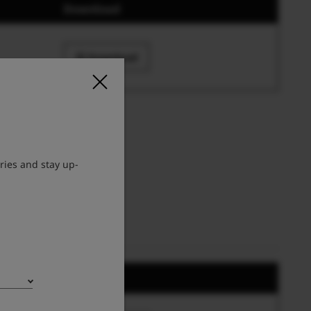
Download
Download
ries and stay up-
Download