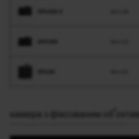
GFX100S II
Ver.1.00
GFX100S
Ver.1.01
GFX100
Ver.1.01
камера з фіксованим об’єкти