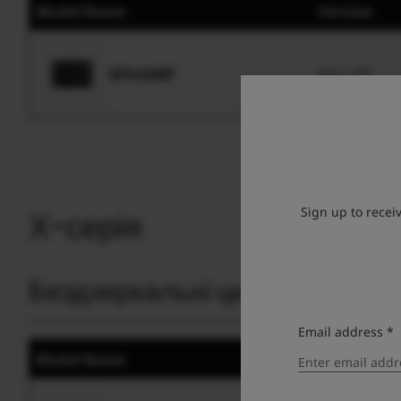
Model Name
Version
GFX100RF
Ver.1.00
Sign up to recei
Х-серія
Бездзеркальні цифрові каме
Email address *
Model Name
Version