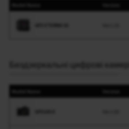
Model Name
Version
GFX ETERNA 55
Ver.1.10
Бездзеркальні цифрові каме
Model Name
Version
GFX100 II
Ver.1.00