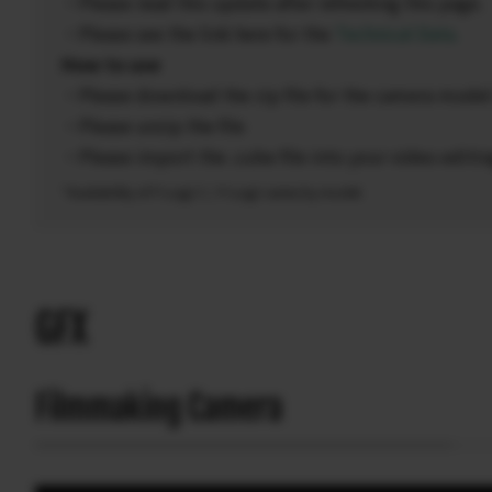
・Please read this update after refreshing this page.
・Please see the link here for the
Technical Data
.
How to use
・Please download the zip file for the camera model
・Please unzip the file
・Please import the .cube file into your video editi
*Availability of F-Log2 C / F-Log2 varies by model.
GFX
Filmmaking Camera