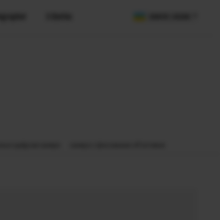
ographer
X Stories
COUNTRY / REGION
olution
DK
льні цифрові камери
камера з фіксованим об'єктивом