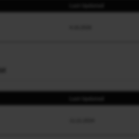
Last Updated
4.16.2026
ри
Last Updated
11.21.2024