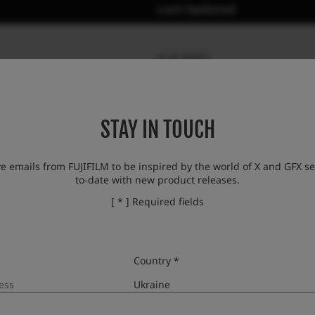
Last Updated
4.10.2025
STAY IN TOUCH
ve emails from FUJIFILM to be inspired by the world of X and GFX se
to-date with new product releases.
[ * ] Required fields
ри
Country *
Last Updated