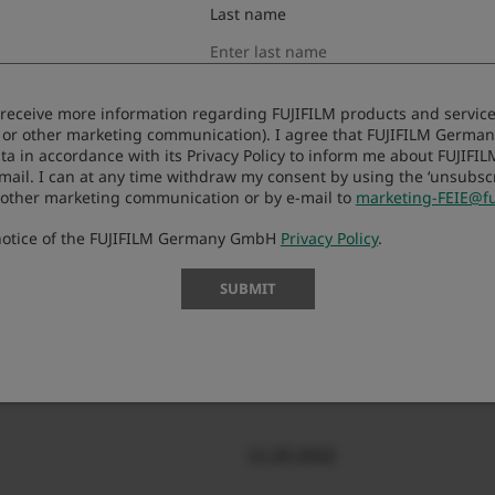
Last name
11.21.2024
to receive more information regarding FUJIFILM products and services
11.21.2024
 or other marketing communication). I agree that FUJIFILM Germ
ta in accordance with its Privacy Policy to inform me about FUJIFI
-mail. I can at any time withdraw my consent by using the ‘unsubscri
 other marketing communication or by e-mail to
marketing-FEIE@fu
3.1.2018
 notice of the FUJIFILM Germany GmbH
Privacy Policy
.
SUBMIT
10.23.2025
11.25.2022