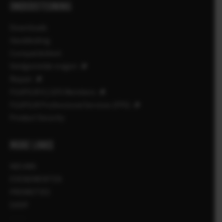
ONDERSTEUNING
Downloads
Handleiding
Compatibiliteit
Veelgestelde vragen
Repair
FUJIFILM X | GFX Members
FUJIFILM Professional Services (FPS)
Product Security
MORE LINKS
NIEUWS
EVENEMENTEN
PROMOTIES
SHOP