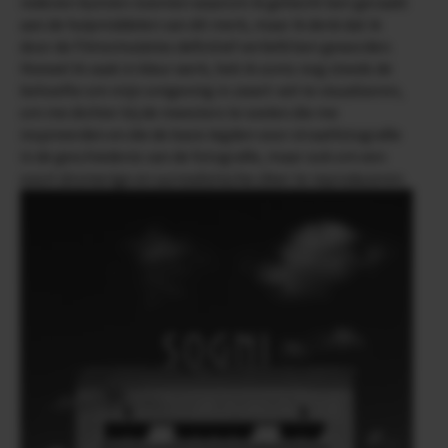
redenen kunnen noemen waarom ik gehecht ben geraakt
aan de hulpmiddelen van dit merk, maar ik denk dat ik
door de Filmsimulaties definitief verliefd ben geworden.
Hoewel ik vaak in kleur werk, heb ik soms nog steeds de
behoefte om mijn omgeving in zwart-wit te visualiseren,
om me dichter bij de meesters te voelen die me
inspireerden en die de basis legden voor straatfotografie
in de geschiedenis van de fotografie, maar ook om een
soort dromerige en surrealistische sfeer te reproduceren.