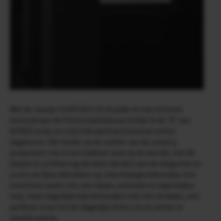
Met de nieuwe FUJIFILM X-E5 draaide ik met extreme
eenvoud aan de Filmsimulatieknop totdat ik de “A” van
ACROS vond, en mijn blik werd terstond een echte
dagdroom. Het beeld, via de zoeker van de camera,
projecteert me in een tijdloze visie op de wereld, met de
diepte en schittering die doen denken aan de elegantie en
ernst van fijne afdrukken op zilverhalogenidemedia. Een
essentieel zwart-wit, een diepe, sensuele en eigentijdse
taal, maar tegelijkertijd verbonden met het verleden, een
perfecte visie om het dagelijks leven om te zetten in
visuele poëzie.