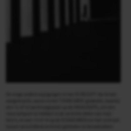
De enige andere wijzigingen in het FS RECEPT die ik heb
aangebracht, waren in het TOONCURVE-gedeelte, waarbij
een +1 of +2 werd toegepast op de HIGHLIGHTS, om een
mooi witpunt te hebben in de verlichte delen van mijn
foto’s, en een +3 of +4 op de SCHADUWEN om het contrast
tussen verschillend verlichte gebieden te benadrukken.