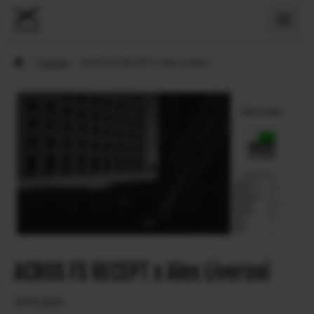
›
X Stories
›
ACROS FS RECEPT x Alex Liverani
ACROS FS RECEPT x Alex Liverani
20.05.2026