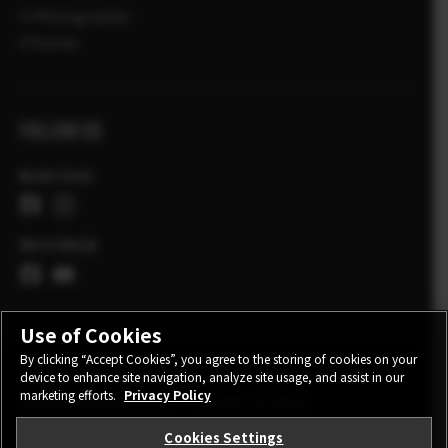
X-Photographer
X Stories
FOLLOW US
Nederland
Wereldwijd
Use of Cookies
By clicking “Accept Cookies”, you agree to the storing of cookies on your
device to enhance site navigation, analyze site usage, and assist in our
CONTACT
PRIVACY BELEID
marketing efforts.
Privacy Policy
GEBRUIKSVOORWAARDEN
COOKIE SETTINGS
Cookies Settings