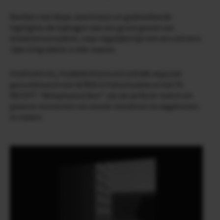
Beelden met diepe zwarttinten en gedetailleerde
highlights die bijdragen aan een groot gevoel van
driedimensionaliteit, maar tegelijkertijd met een extreem
rijke tintgradatie in elke nuance.
FUJIFILM X-E5, FUJINON XF23mmF2.8 R WR objectief
gecombineerd met ACROS G Filmsimulatie en het FS
RECEPT “Metaphysical Noir” zijn de perfecte match om
gewone momenten tot visuele metaforen en dagdromen
te maken.