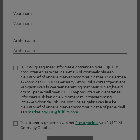
maar eenvoud betekent meestal ook effectiviteit. Voor
mijn persoonlijke esthetische smaak heb ik ook het
Voornaam
KORRELEFFECT aangepast door ZWAK als sterkte en
KLEIN als grootte van de korrel zelf te selecteren. De
korrel helpt om het beeld een vintage nasmaak te geven,
maar tegelijkertijd wil ik niet dat het overweldigt. Deze
Achternaam
optie die ik heb gekozen is, denk ik, een uitstekend
compromis.
Ja, ik wil graag meer informatie ontvangen over FUJIFILM
producten en services via e-mail (bijvoorbeeld via een
nieuwsbrief of andere marketingcommunicatie). Ik ga ermee
akkoord dat FUJIFILM Germany GmbH mijn contactgegevens
kan gebruiken in overeenstemming met haar privacybeleid
om mij per e-mail over FUJIFILM-producten en diensten te
informeren. Ik kan op elk moment mijn toestemming
intrekken door de link ‘unsubscribe’ te gebruiken in elke
nieuwsbrief of andere marketingcommunicatie of per e-mail
aan
marketing-FEIE@fujifilm.com
.
Ik heb kennis genomen van het
Privacybeleid
van FUJIFILM
Germany GmbH.