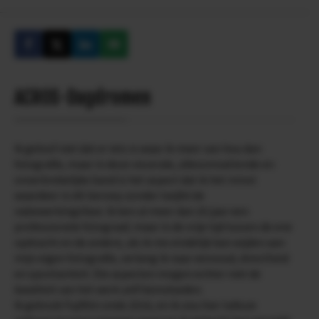
ACROS-Dagdromen
Ik geloof niet dat er iets is waar ik meer van hou dan
fotografie, maar in deze viscerale, allesomvattende en
onverbrekelijke band is het aspect dat ik het minst
waardeer in dit beroep zonder twijfel de
nabewerkingsfase. Ik ben al meer dan 20 jaar een
professionele fotograaf, maar in de vrije tijd tussen de ene
opdracht en de andere, als ik me eindelijk kan wijden aan
mijn eigen fotografie, verlang ik naar eenvoud, directheid
en spontaniteit. Die aspecten mogen echter niet de
kwaliteit van het werk zelf beïnvloeden.
Ik gebruik Fujifilm sinds 2016, en ik zou hier talloze