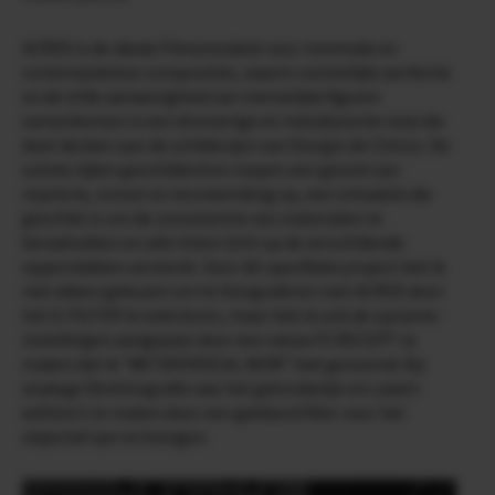
ACROS is de ideale Filmsimulatie voor minimale en
contemplatieve composities, waarin ruimtelijke perfectie
en de stille aanwezigheid van menselijke figuren
samenkomen in een dromerige en metafysische visie die
doet denken aan de schilderijen van Giorgio de Chirico. De
scènes lijken geschilderd en roepen een gevoel van
mysterie, onrust en vervreemding op, een simulatie die
geschikt is om de consistentie van materialen te
benadrukken en alle tinten licht op de verschillende
oppervlakken versterkt. Voor dit specifieke project heb ik
niet alleen gekozen om te fotograferen met ACROS door
het G-FILTER te selecteren, maar heb ik ook de opname-
instellingen aangepast door een nieuw FS RECEPT te
maken dat ik “METAPHYSICAL NOIR” heb genoemd. Bij
analoge filmfotografie was het gebruikelijk om zwart-
witfoto’s te maken door een gekleurd filter voor het
objectief aan te brengen.