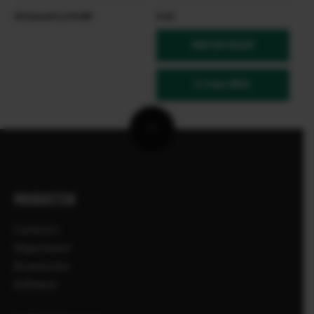
XF23mmF2.8 R WR
X-E5
VIND EEN DEALER
X-Trans CMOS
PRODUCTEN
Camera's
Objectieven
Accessoires
Software