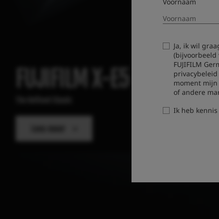
Voornaam
Ja, ik wil gr
(bijvoorbeeld
FUJIFILM Ger
FUJIFILM X-E5
privacybeleid
moment mijn t
of andere ma
The Refined Classic
Ik heb kenni
Lees meer