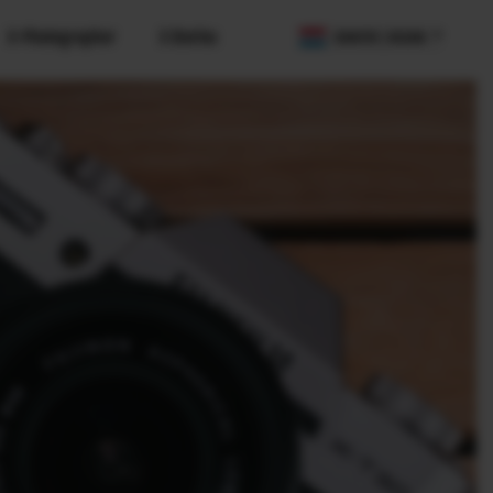
X-Photographer
X Stories
COUNTRY / REGION
FPS)