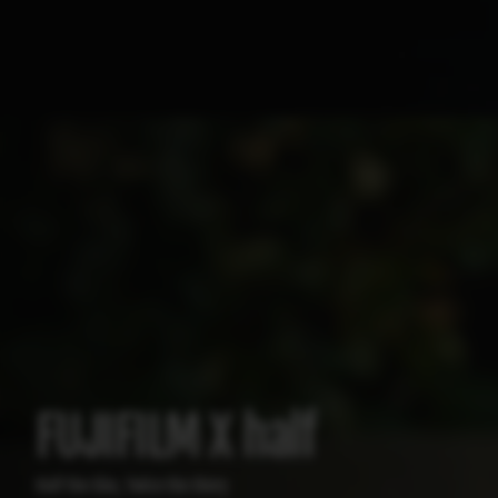
FUJIFILM X half
Half the Size, Twice the Story