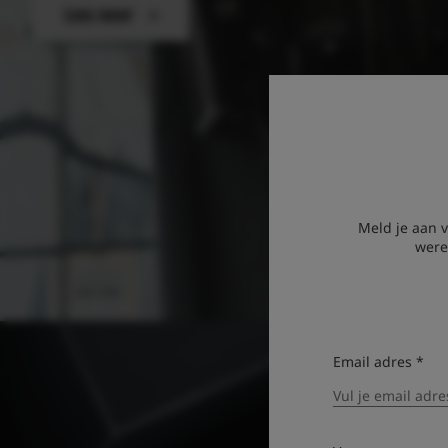
Lees meer
Meld je aan 
were
Email adres *