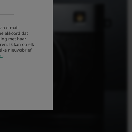
via e-mail
ee akkoord dat
ing met haar
en. Ik kan op elk
elke nieuwsbrief
om
.