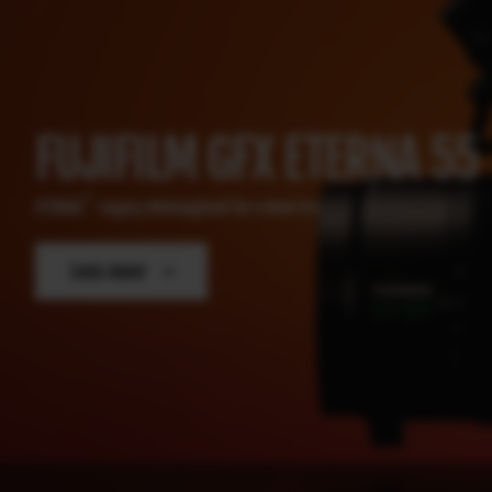
FUJIFILM GFX ETERNA 55
TM
ETERNA
Legacy Reimagined for a New Era
–
Lees meer