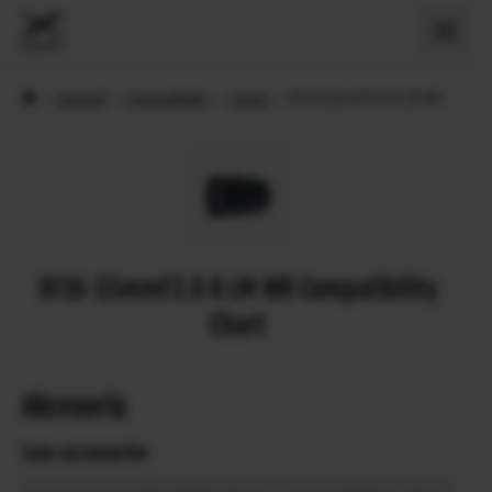
›
Support
›
Compatibility
›
Lenses
›
XF16-55mmF2.8 R LM WR
XF16-55mmF2.8 R LM WR Compatibility
Chart
Akcesoria
Lens accessories