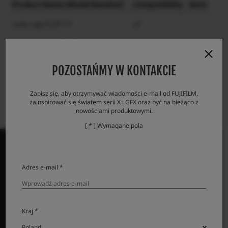
Product Name (Model Number)
Compatibility
Note
Lens cap FLCP-77
Lens rear cap RLCP-001
Protector filter PRF-77
POZOSTAŃMY W KONTAKCIE
Zapisz się, aby otrzymywać wiadomości e-mail od FUJIFILM,
zainspirować się światem serii X i GFX oraz być na bieżąco z
nowościami produktowymi.
[ * ] Wymagane pola
Adres e-mail *
PRODUKTY
Aparaty
Kraj *
Obiektywy