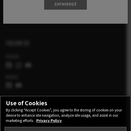
ZATWIERDŹ
Fotografowie X
X Stories
FOLLOW US
Poland
Global
Use of Cookies
By clicking “Accept Cookies”, you agree to the storing of cookies on your
device to enhance site navigation, analyze site usage, and assist in our
CONTACT
PRIVACY POLICY
TERMS OF USE
marketing efforts.
Privacy Policy
COOKIE SETTINGS