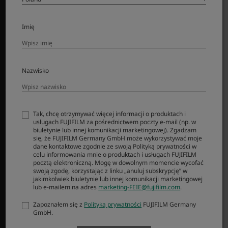
Akcesoria
Oprogramowanie
Imię
WSPARCIE
Downloads
Nazwisko
Manuals
Compatibility
FAQ
Tak, chcę otrzymywać więcej informacji o produktach i
FUJIFILM X | GFX Members
usługach FUJIFILM za pośrednictwem poczty e-mail (np. w
Product Security
biuletynie lub innej komunikacji marketingowej). Zgadzam
się, że FUJIFILM Germany GmbH może wykorzystywać moje
dane kontaktowe zgodnie ze swoją Polityką prywatności w
celu informowania mnie o produktach i usługach FUJIFILM
MORE LINKS
pocztą elektroniczną. Mogę w dowolnym momencie wycofać
swoją zgodę, korzystając z linku „anuluj subskrypcję” w
AKTUALNOŚCI
jakimkolwiek biuletynie lub innej komunikacji marketingowej
lub e-mailem na adres
marketing-FEIE@fujifilm.com
.
WYDARZENIA
Zapoznałem się z
Polityką prywatności
FUJIFILM Germany
PROMOCJE
GmbH.
SKLEP