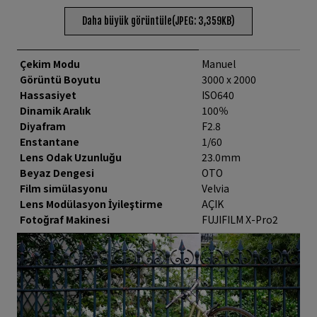
Daha büyük görüntüle(JPEG: 3,359KB)
Çekim Modu
Manuel
Görüntü Boyutu
3000 x 2000
Hassasiyet
ISO640
Dinamik Aralık
100％
Diyafram
F2.8
Enstantane
1/60
Lens Odak Uzunluğu
23.0mm
Beyaz Dengesi
OTO
Film simülasyonu
Velvia
Lens Modülasyon İyileştirme
AÇIK
Fotoğraf Makinesi
FUJIFILM X-Pro2