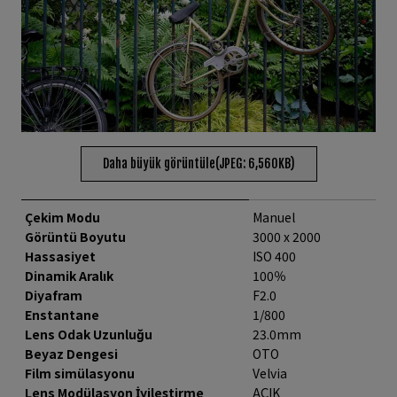
Daha büyük görüntüle(JPEG: 6,560KB)
Çekim Modu
Manuel
Görüntü Boyutu
3000 x 2000
Hassasiyet
ISO 400
Dinamik Aralık
100％
Diyafram
F2.0
Enstantane
1/800
Lens Odak Uzunluğu
23.0mm
Beyaz Dengesi
OTO
Film simülasyonu
Velvia
Lens Modülasyon İyileştirme
AÇIK