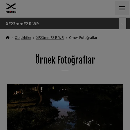
XF23mmF2 R WR
›
Objektifler
›
XF23mmF2 R WR
›
Örnek Fotoğraflar
Örnek Fotoğraflar