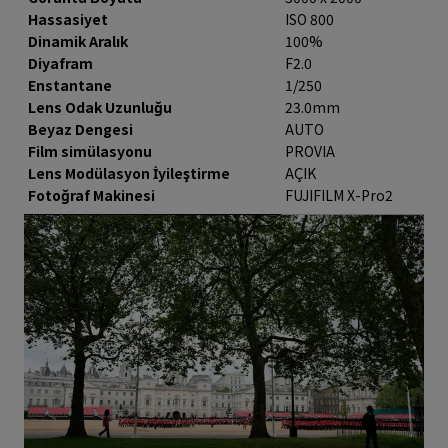
Hassasiyet
ISO 800
Dinamik Aralık
100%
Diyafram
F2.0
Enstantane
1/250
Lens Odak Uzunluğu
23.0mm
Beyaz Dengesi
AUTO
Film simülasyonu
PROVIA
Lens Modülasyon İyileştirme
AÇIK
Fotoğraf Makinesi
FUJIFILM X-Pro2