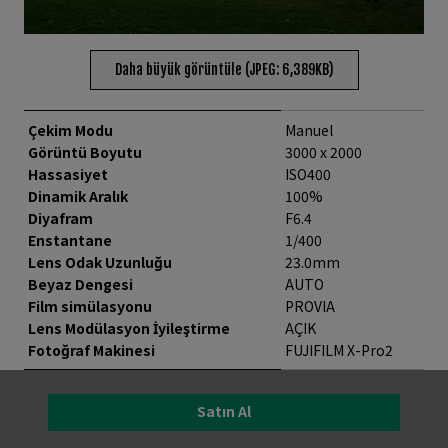
Daha büyük görüntüle (JPEG: 6,389KB)
Çekim Modu
Manuel
Görüntü Boyutu
3000 x 2000
Hassasiyet
ISO400
Dinamik Aralık
100%
Diyafram
F6.4
Enstantane
1/400
Lens Odak Uzunluğu
23.0mm
Beyaz Dengesi
AUTO
Film simülasyonu
PROVIA
Lens Modülasyon İyileştirme
AÇIK
Fotoğraf Makinesi
FUJIFILM X-Pro2
Satın Al