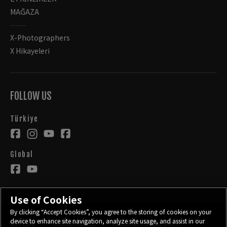
MAĞAZA
X-Photographers
X Hikayeleri
FOLLOW US
Türkiye
Global
Use of Cookies
By clicking “Accept Cookies”, you agree to the storing of cookies on your
device to enhance site navigation, analyze site usage, and assist in our
İLETİŞİM
GİZLİLİK İLKESİ
KULLANICI SÖZLEŞMESİ