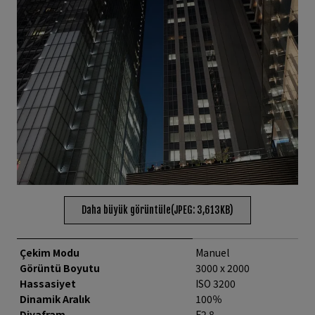
Daha büyük görüntüle(JPEG: 3,613KB)
Çekim Modu
Manuel
Görüntü Boyutu
3000 x 2000
Hassasiyet
ISO 3200
Dinamik Aralık
100％
Diyafram
F2.8