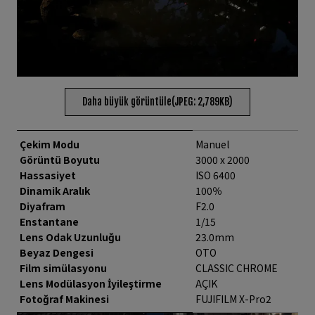
Daha büyük görüntüle(JPEG: 2,789KB)
Çekim Modu
Manuel
Görüntü Boyutu
3000 x 2000
Hassasiyet
ISO 6400
Dinamik Aralık
100％
Diyafram
F2.0
Enstantane
1/15
Lens Odak Uzunluğu
23.0mm
Beyaz Dengesi
OTO
Film simülasyonu
CLASSIC CHROME
Lens Modülasyon İyileştirme
AÇIK
Fotoğraf Makinesi
FUJIFILM X-Pro2