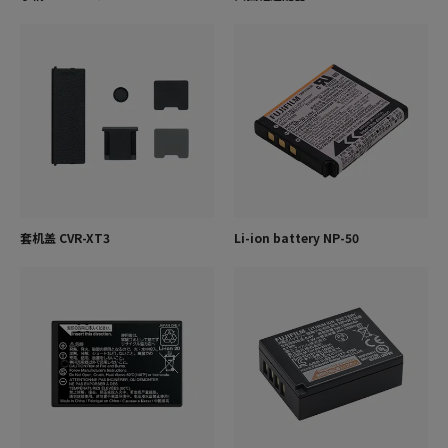
套机盖 CVR-XT3
Li-ion battery NP-50