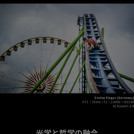
Stefan Finger (Germany)
X-T3 ｜35mm｜F2｜1/4400｜ISO160
XF35mmF1.4 R
光学と哲学の融合