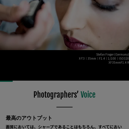
Stefan Finger (Germany)
X-T3｜35mm｜F1.4｜1/100｜ISO320
XF35mmF1.4 R
Photographers’
Voice
最高のアウトプット
画質においては、シャープであることはもちろん、すべてにおい