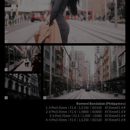
Rommel Bundalian (Philippines)
1: X-Pro3 35mm｜F1.4｜1/1250｜ISO320 XF35mmF1.4 R
2: X-Pro3 35mm｜F1.6｜1/6400｜ISO800 XF35mmF1.4 R
3: X-Pro3 35mm｜F2.5｜1/500｜ISO80 XF35mmF1.4 R
4: X-Pro3 35mm｜F1.4｜1/1250｜ISO320 XF35mmF1.4 R