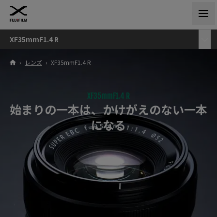
XF35mmF1.4 R
›
レンズ
›
XF35mmF1.4 R
XF35mmF1.4 R
始まりの一本は、かけがえのない一本
になる