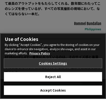
て最高のアウトプットをもたらしてくれる。数年間にわたってこ
のレンズを使っているが、すべての写真撮影の現場において、な
くてはならない一本だ。
Rommel Bundalian
Philippines
Use of Cookies
By clicking “Accept Cookies”, you agree to the storing of cookies on your
どんなポケットにも収まるサイズ感
device to enhance site navigation, analyze site usage, and assist in our
marketing efforts.
Privacy Policy
XF35mmF1.4で一番気に入っているのは、そのサイズ感と重量
だ。どんなポケットにも、どんなカバンにも容易に収まり、カメ
Cookies Settings
ラに装着した時も非常にコンパクトなので、撮影の自由度を高め
てくれる。
Reject All
Stefan Finger
Germany
購入
Accept Cookies