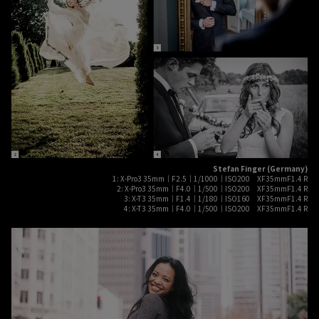
Stefan Finger (Germany)
1: X-Pro3 35mm｜F2.5｜1/1000｜ISO200 XF35mmF1.4 R
2: X-Pro3 35mm｜F4.0｜1/500｜ISO200 XF35mmF1.4 R
3: X-T3 35mm｜F1.4｜1/180｜ISO160 XF35mmF1.4 R
4: X-T3 35mm｜F4.0｜1/500｜ISO200 XF35mmF1.4 R