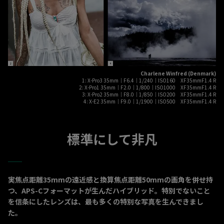
Charlene Winfred (Denmark)
1: X-Pro3 35mm｜F6.4｜1/240｜ISO160 XF35mmF1.4 R
2: X-Pro1 35mm｜F2.0｜1/800｜ISO1000 XF35mmF1.4 R
3: X-Pro2 35mm｜F8.0｜1/850｜ISO200 XF35mmF1.4 R
4: X-E2 35mm｜F9.0｜1/1900｜ISO500 XF35mmF1.4 R
標準にして非凡
実焦点距離35mmの遠近感と換算焦点距離50mmの画角を併せ持
つ、APS-Cフォーマットが生んだハイブリッド。特別でないこと
を信条にしたレンズは、最も多くの特別な写真を生んできまし
た。