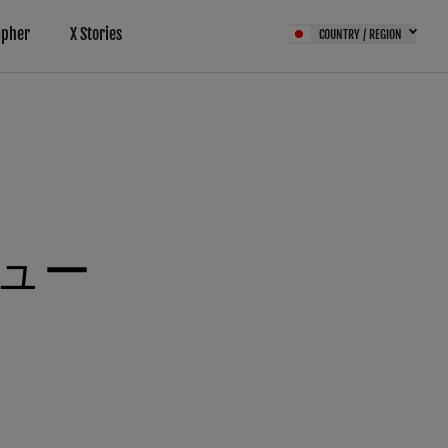
apher
X Stories
COUNTRY / REGION
ュー
サービス（FPS）