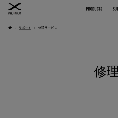
PRODUCTS
SU
›
サポート
›
修理サービス
ダウンロード
使用説明書
Browse
By System
カメラ
GFXシリーズ
ファームウエア
カメラ
ソフトウエア
レンズ
カメラ
レンズ
LUT
アクセサリー
レンズ
修
テクニカルデータ
ソフトウエア
アクセサリー
Xシリーズ
カメラ
ソフトウエア
レンズ