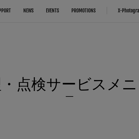
PPORT
NEWS
EVENTS
PROMOTIONS
X-Photogr
対応情報
More Links
Compare
B2B Customers
カメラ
法人のお客さま
カメラ
FAQ
レンズ
修理サービス
About Our Technology
IR Camera
アクセサリー
お問い合わせ
Filmmaking
理・点検サービスメニ
ソフトウエア
製品登録（フジフイルムモール）
Camera Control SDK
Film Simulation
富士フイルムプロフェッショナル 
X-Trans CMOS