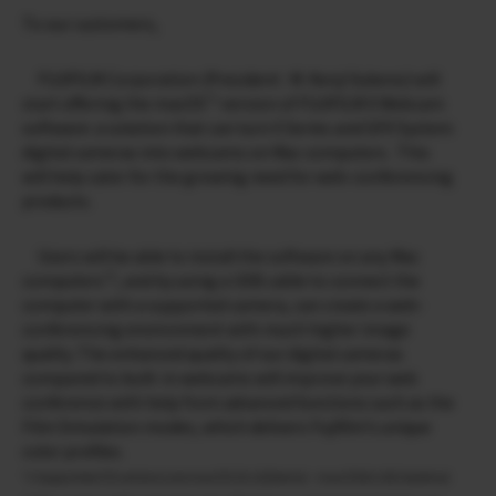
To our customers,
FUJIFILM Corporation (President : M. Kenji Sukeno) will
*1
start offering the macOS
version of FUJIFILM X Webcam
software: a solution that can turn X Series and GFX System
digital cameras into webcams on Mac computers. This
will help cater for the growing need for web-conferencing
products.
Users will be able to install the software on any Mac
*2
computers
, and by using a USB cable to connect the
computer with a supported camera, can create a web-
conferencing environment with much higher image
quality. The enhanced quality of our digital cameras
compared to built-in webcams will improve your web
conference with help from advanced functions such as the
Film Simulation modes, which delivers Fujifilm’s unique
color profiles.
*1 Supported OS versions are macOS 10.12(Sierra) – macOS10.15(Catalina)