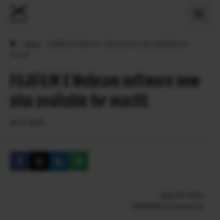
›
News
›
FUJIFILM X Webcam software now also available for
macOS
FUJIFILM X Webcam software now
also available for macOS
09.07.2020
July 9th 2020
FUJIFILM Corporation