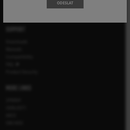
ODESLAT
Příslušenství
Software
SUPPORT
Downloads
Manuals
Compatibility
FAQ
Product Security
MORE LINKS
ZPRÁVY
UDÁLOSTI
AKCE
OBCHOD