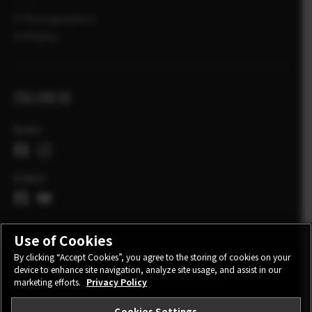
X-Photographers
X Příběhy
FOLLOW US
Česko
Global
Use of Cookies
By clicking “Accept Cookies”, you agree to the storing of cookies on your
device to enhance site navigation, analyze site usage, and assist in our
CONTACT
PRIVACY POLICY
TERMS OF USE
marketing efforts.
Privacy Policy
COOKIE SETTINGS
Cookies Settings