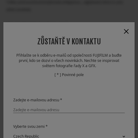
*2 Mac and macOS are trademarks of Apple inc., registered in the U.S. and
other countries.
About “FUJIFILM X Webcam”
ZŮSTAŇTĚ V KONTAKTU
Download
Compatibility
Přihlašte se k odběru e-mailů od společnosti FUJIFILM a buďte
první, kdo se dozví o všech novinkách. Nechte se inspirovat
Models compatible with the FUJIFILM X Webcam
světem fotografie řady X a GFX.
GFX100, GFX 50S, GFX 50R, X-H1, X-Pro2, X-Pro3, X-T2, X-
[ * ] Povinné pole
T3, X-T4
For inquiries on information in this media release,
contact:
Zadejte e-mailovou adresu *
Customer Contact:
Please contact your nearest Fujifilm office. For
information on Fujifilm subsidiaries and distributors,
please access the following URL.
Vyberte svou zemi *