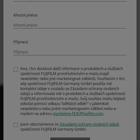
Křestní jméno
Prev
Back to News
Next
Příjmení
FUJIFILM X RAW
X-T4 Firmware
STUDIO Software
Update Ver.1.03
update Ver.1.10.1
(Win/Mac)
Ano, chci dostávat další informace o produktech a službách
společnosti FUJIFILM prostřednictvím e-mailu (např.
newsletter nebo jiné marketingové sdělení). Souhlasím s tím,
aby společnost FUJIFILM Germany GmbH použila mé
kontaktní údaje v souladu se Zásadami ochrany osobních
údajů a informovala mě o produktech a službách společnosti
FUJIFILM prostřednictvím e-mailu. Svůj souhlas mohu kdykoli
odvolat pomocí odkazu “odhlásit odběr” v jakémkoli
newsletteru nebo jiném marketingovém sdělení nebo e-
mailem na adresu
marketing-FEIE@fujifilm.com
.
PRODUKTY
Jsem obeznámen/a se
Zásadami ochrany osobních údajů
Fotoaparáty
společnosti FUJIFILM Germany GmbH.
Objektiv