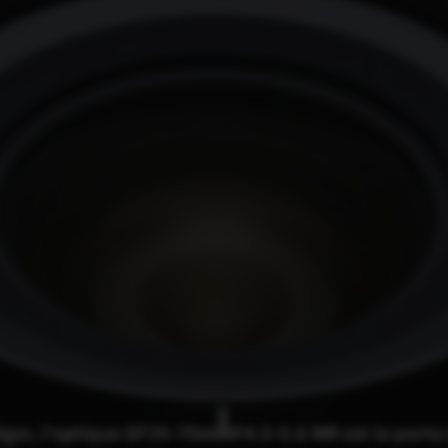
éger, l'optique GF35-70mmF4.5-5.6 WR est la porte