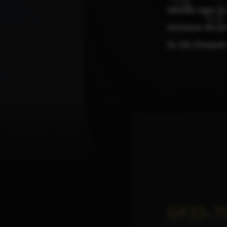
idéale vers l
niveaux de pr
la vie chaque