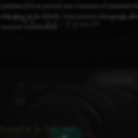
e système GFX et permet aux créateurs d'atteindre 
ofondeur et de détails. Vous pouvez désormais con
 souvenir inoubliable.