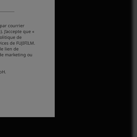
 par courrier
. J’accepte que «
litique de
ctronique (par ex. par newsletter
vices de FUJIFILM.
mes données de contact
e lien de
 produits et services de FUJIFILM.
 de marketing ou
scription' présent dans chacune
keting-FEIE@fujifilm.com
.
bH.