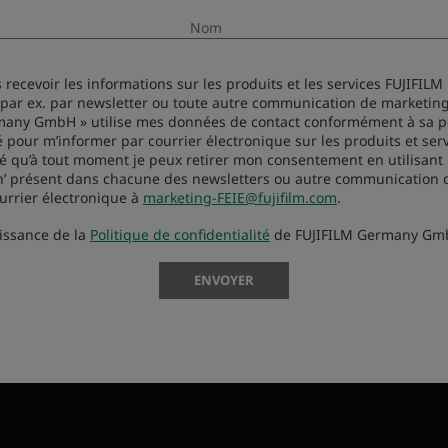
Nom
s recevoir les informations sur les produits et les services FUJIFILM
(par ex. par newsletter ou toute autre communication de marketing)
many GmbH » utilise mes données de contact conformément à sa po
formations sur les produits et les services FUJIFILM par courrier éle
é pour m’informer par courrier électronique sur les produits et ser
 de marketing). J'accepte que « FUJIFILM Germany GmbH » utilise 
mé qu’à tout moment je peux retirer mon consentement en utilisant l
 confidentialité pour m'informer par courrier électronique sur les
on’ présent dans chacune des newsletters ou autre communication
nt je peux retirer mon consentement en utilisant le lien de 'désin
urrier électronique à
marketing-FEIE@fujifilm.com
.
munication de marketing ou encore par courrier électronique à
mar
aissance de la
Politique de confidentialité
de FUJIFILM Germany Gm
itique de confidentialité
de FUJIFILM Germany GmbH.
ENVOYER
ENVOYER