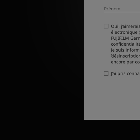
Prénom
Oui, j’aimerai
électronique 
FUJIFILM Ger
Oui, j'aimerais recevoir les in
confidentialit
ou toute autre communication
Je suis infor
conformément à sa politique de
‘désinscripti
Je suis informé qu’à tout mome
encore par co
des newsletters ou autre com
J’ai pris conn
J'ai pris connaissance de la
Pol