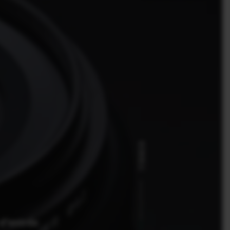
SCROLL
 d'entrée