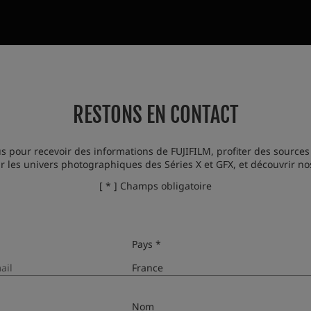
RESTONS EN CONTACT
RESTONS EN CONTACT
ir des informations de FUJIFILM, profiter des sources d'inspiratio
s pour recevoir des informations de FUJIFILM, profiter des sources
 les univers photographiques des Séries X et GFX, et découvrir n
photographiques des Séries X et GFX, et découvrir nos nouveautés
[ * ] Champs obligatoire
[ * ] Champs obligatoire
Pays *
Pays *
Nom