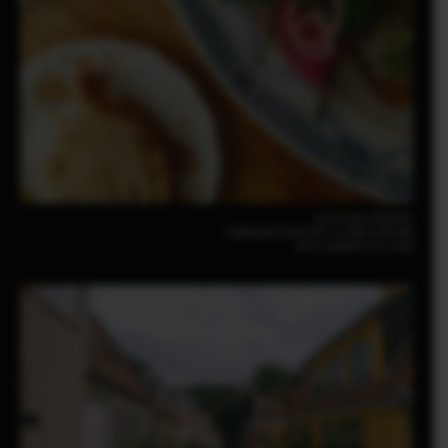
Jess Louise Ellis(UK)
FUJIFILM X-T30 III |F7.1 |1/950 | 640 ISO
XC13-33mmF3.5-6.3 OIS