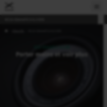
XC13-33mmF3.5-6.3 OIS
›
Objectifs
›
XC13-33mmF3.5-6.3 OIS
XC13-33mmF3.5-6.3 OIS
Porter moins et voir plus