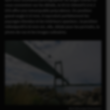
vous concentrer sur les détails, le XC13-33mmF3.5-6.3
OIS offre une remarquable polyvalence. En position
grand-angle à 13 mm, il reproduit parfaitement les
paysages étendus et les intérieurs spacieux ; la position
téléobjectif à 33 mm est, elle, idéale pour les portraits, la
photo de rue et les images culinaires.
Mitch Wiesinger(Danemark)