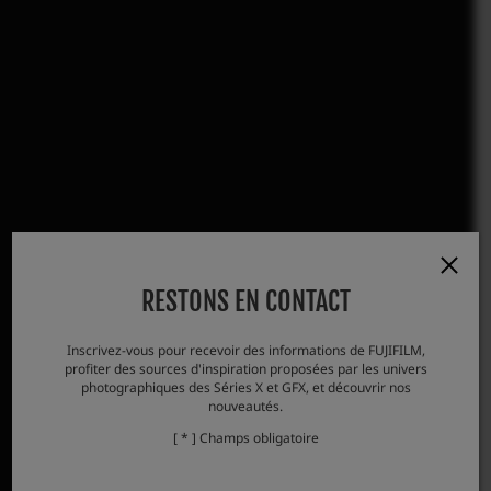
RESTONS EN CONTACT
Inscrivez-vous pour recevoir des informations de FUJIFILM,
profiter des sources d'inspiration proposées par les univers
photographiques des Séries X et GFX, et découvrir nos
nouveautés.
[ * ] Champs obligatoire