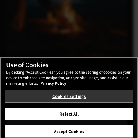
Use of Cookies
Harish Kumar(USA)
FUJIFILM X-M5 |F4|1/50 | 3,500 ISO
By clicking “Accept Cookies”, you agree to the storing of cookies on your
XC13-33mmF3.5-6.3 OIS
device to enhance site navigation, analyze site usage, and assist in our
marketing efforts.
Privacy Policy
Cookies Settings
Reject All
L’avis des photographes
Accept Cookies