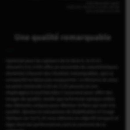
Keiko Watanabe(Japon)
FUJIFILM X-T30 III |F5.7|1/180 | 200 ISO
XC13-33mmF3.5-6.3 OIS
Une qualité remarquable
Optimisé pour les capteurs de la Série X, le XC13-
33mmF3.5-6.3 OIS offre un ensemble de caractéristiques
destinées à fournir des résultats remarquables, que sa
compacité ne laisse pas soupçonner. La distance de mise
au point minimale à 20 cm (7,87 pouces) et son
diaphragme à neuf lamelles s’associent pour offrir des
images de qualité, tandis que la formule optique utilise
des éléments uniques pour éliminer le flare qui nuit à la
qualité. Ajoutez le mécanisme de Stabilisation d’Image
Optique sur 4,0 IL et vous obtenez un objectif compact et
léger dont les performances sont au sommet de sa