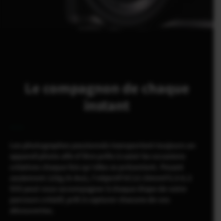
Le compagnon de chaque
instant
Les photographes passionnés transportent toujours un
appareil photo afin d’être prêts à saisir les occasions
créatives chaque fois qu’elles se présentent. Pesant
seulement 125g (4.4oz), l’objectif XC13-33mmF3.5-6.3
OIS peut vous accompagner à chaque étape de votre
parcours créatif, prêt à capturer chacune de vos
découvertes.