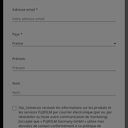
Adresse email *
Pays *
Prénom
Nom
Le FUJINON XC13-33mmF3.5-6.3 OIS est le zoom le plus
léger de la série X à ce jour, offrant un ensemble appareil
photo et objectif d’une portabilité remarquable pour une
Oui, j’aimerais recevoir les informations sur les produits et
liberté créative absolue. Son champ de vision grand-angle
les services FUJIFILM par courrier électronique (par ex. par
à 20 mm (en équivalent 35 mm) vous offre plus d’espace
newsletter ou toute autre communication de marketing).
J’accepte que « FUJIFILM Germany GmbH » utilise mes
pour explorer l’univers, tandis que la distance minimale
données de contact conformément à sa politique de