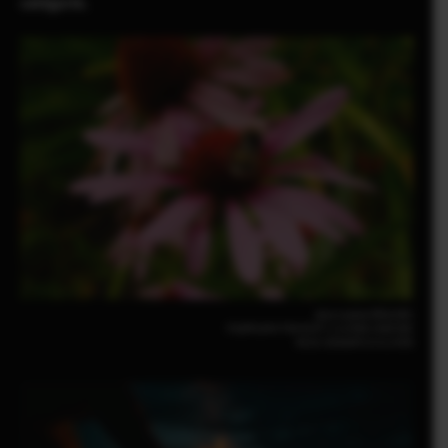
catégorie.
Jess Louise Ellis(UK)
FUJIFILM X-T30 III |F7.1 |1/950 | 640 ISO
XC13-33mmF3.5-6.3 OIS