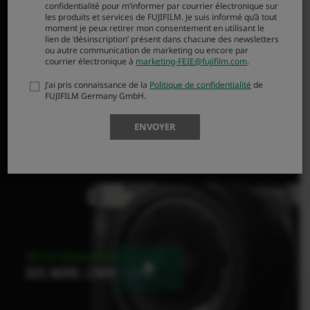
de mise au point à 20 cm (7,87 pouces) à toutes les focales
confidentialité pour m’informer par courrier électronique sur
les produits et services de FUJIFILM. Je suis informé qu’à tout
vous permet de vous rapprocher de vos sujets. La
moment je peux retirer mon consentement en utilisant le
Stabilisation d’Image Optique sur 4,0 IL vous permet
lien de ‘désinscription’ présent dans chacune des newsletters
ou autre communication de marketing ou encore par
également de créer en toute confiance, même dans des
courrier électronique à
marketing-FEIE@fujifilm.com
.
conditions de faible luminosité.
J’ai pris connaissance de la
Politique de confidentialité
de
L’objectif parfait pour vous lancer dans l’aventure
FUJIFILM Germany GmbH.
photographique, le XC13-33mmF3.5-6.3 OIS vous aidera à
créer des souvenirs que vous chérirez toute votre vie.
ENVOYER