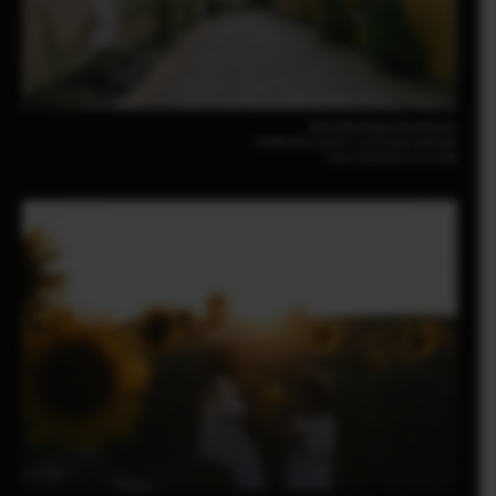
Mitch Wiesinger(Danemark)
FUJIFILM X-S20 |F7.1|1/2,500 | 800 ISO
XC13-33mmF3.5-6.3 OIS