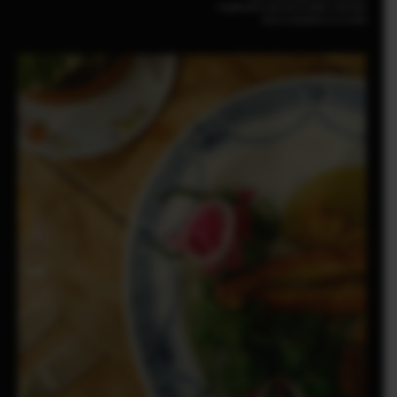
FUJIFILM X-S20 |F8 |1/800 | 160 ISO
XC13-33mmF3.5-6.3 OIS