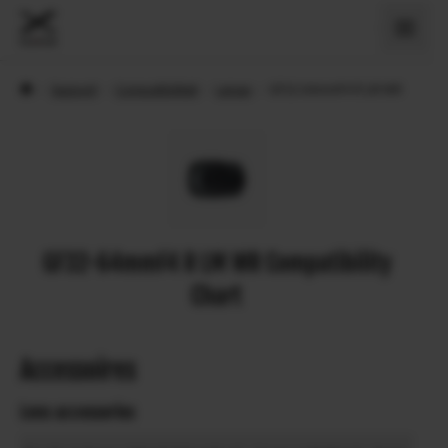
›
Support
›
Compatibiliteit
›
Lenses
›
GF32-64mmF4 R LM WR
GF32-64mmF4 R LM WR Compatibility
Chart
Accessoires
Lens accessories