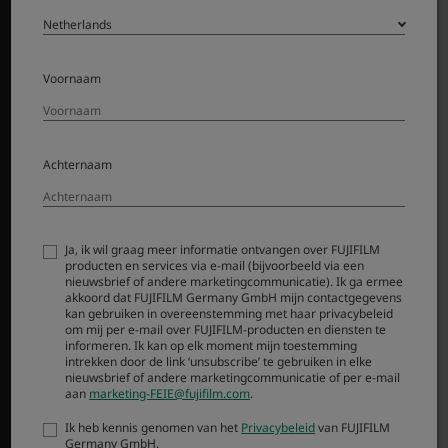
Accessoires
Software
Voornaam
ONDERSTEUNING
Downloads
Handleiding
Achternaam
Compatibiliteit
Veelgestelde vragen
Repair
Ja, ik wil graag meer informatie ontvangen over FUJIFILM
FUJIFILM X | GFX Members
producten en services via e-mail (bijvoorbeeld via een
FUJIFILM Professional Services (FPS)
nieuwsbrief of andere marketingcommunicatie). Ik ga ermee
akkoord dat FUJIFILM Germany GmbH mijn contactgegevens
Product Security
kan gebruiken in overeenstemming met haar privacybeleid
om mij per e-mail over FUJIFILM-producten en diensten te
informeren. Ik kan op elk moment mijn toestemming
MORE LINKS
intrekken door de link ‘unsubscribe’ te gebruiken in elke
nieuwsbrief of andere marketingcommunicatie of per e-mail
aan
marketing-FEIE@fujifilm.com
.
NIEUWS
Ik heb kennis genomen van het
Privacybeleid
van FUJIFILM
EVENEMENTEN
Germany GmbH.