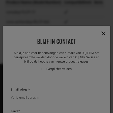
Product Name (Model Number)
Compatibiliteit
Note
Lensdop FLCP-77
Lens achterdop RLCP-002
Protector filter PRF-77
BLIJF IN CONTACT
Meld je aan voor het ontvangen van e-mails van FUJIFILM om
geïnspireerd te worden door de wereld van X | GFX Series en
blijf op de hoogte van nieuwe productreleases.
[ * ] Verplichte velden
PRODUCTEN
Email adres *
Camera's
Objectieven
Land *