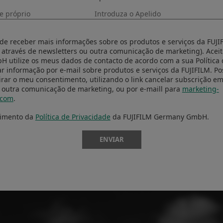
 de receber mais informações sobre os produtos e serviços da FUJIF
 através de newsletters ou outra comunicação de marketing). Aceit
utilize os meus dados de contacto de acordo com a sua Política 
r informação por e-mail sobre produtos e serviços da FUJIFILM. Po
 new FUJIFILM X-E5, I turned the Film Simulation dial until 
rar o meu consentimento, utilizando o link cancelar subscrição e
 outra comunicação de marketing, ou por e-maill para
marketing-
aydream. The view, through the camera’s viewfinder, project
.com
.
iance that recall the elegance and gravity of fine silver hali
cimento da
Política de Privacidade
da FUJIFILM Germany GmbH.
porary language but at the same time tied to the past, a pe
ENVIAR