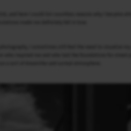
016, and here I could list countless reasons why I became att
ulations made me definitely fall in love.
photography, I sometimes still feel the need to visualize my
ers who inspired me and who laid the foundations for street 
ce a sort of dreamlike and surreal atmosphere.