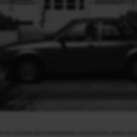
on for minimal and contemplative compositions, where spati