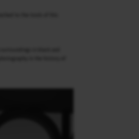
ached to the tools of this
 surroundings in black and
photography in the history of