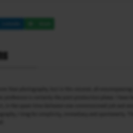
LinkedIn
Email
ms
more than photography, but in this visceral, all-encompassin
his profession is certainly the post-production phase. I have 
ut, in the spare time between one commissioned job and anot
raphy, I long for simplicity, immediacy and spontaneity. T
f.