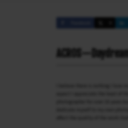
Facebook
X
ACROSーDaydrea
I believe there is nothing I love 
aspect I appreciate the least of t
photographer for over 20 years b
dedicate myself to my own photog
affect the quality of the work itsel