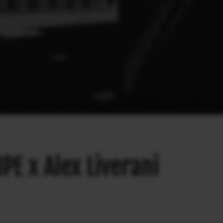
PE x Alex Liverani