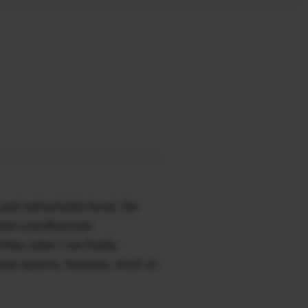
g and indissoluble bond, the
been a professional
her, when I can finally
hose aspects, however, must no