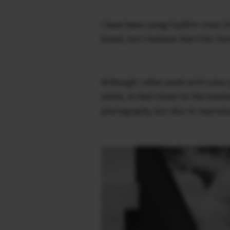
I have been using Fujifilm since 2
brand, but I believe that Film Sim
Although I often work with color 
white, to feel closer to the mast
photography, but also to reprodu