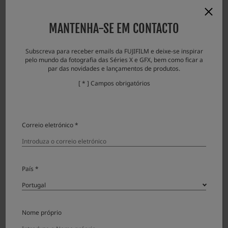
display / Exif information recording / “FOCUS MODE SELECTOR” is not fixed to MF.
”FOCUS PRIORITY”
MANTENHA-SE EM CONTACTO
Subscreva para receber emails da FUJIFILM e deixe-se inspirar
pelo mundo da fotografia das Séries X e GFX, bem como ficar a
Acessórios
par das novidades e lançamentos de produtos.
[ * ] Campos obrigatórios
Lens accessories
Product Name (Model Number)
Compatibilidade
Note
Correio eletrónico *
Protector filter PRF-105
Lens cap FLCP-105
Lens cap FLCP-77
País *
Lens rear cap RLCP-002
Lens plate MLP-75XF
Nome próprio