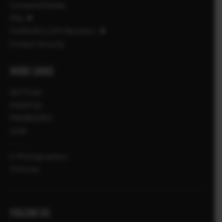
Compatibilidade
FAQ
FUJIFILM X | GFX Members
Product Security
MORE LINKS
NOTÍCIAS
EVENTOS
PROMOÇÕES
LOJA
X-Photographers
X Stories
FOLLOW US