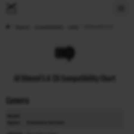
›
Support
›
Compatibilidade
›
Lenses
›
GF30mmF5.6 T/S
GF30mmF5.6 T/S Compatibility Chart
Camera
Model
Name
Firmware Version