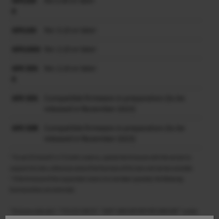
GFX100
Ver.1.00 or later
II
GFX100
Ver. 5.10 or later
GFX100S
Ver. 2.10 or later
GFX 50S
Ver. 2.10 or later
II
GFX 50S
Compatible firmware in preparation (to be
released in November 2023)
GFX 50R
Compatible firmware in preparation (to be
released in November 2023)
* To use GF30mmF5.6 T/S with cameras, update the firmware with the version to
support this lens, otherwise some of the functions of this lens will not be available.
* If the firmware of the supported camera has not been updated, the following
functionalities are restricted.
”Distance indicator”, ”FOCUS CHECK”, “SHIFT AMOUNT/ROTATE AMOUNT” screen