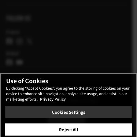
FOLLOW US
France
Global
Use of Cookies
By clicking “Accept Cookies”, you agree to the storing of cookies on your
device to enhance site navigation, analyze site usage, and assist in our
CONTACT
POLITIQUE DE CONFIDENTIALITE
marketing efforts.
Privacy Policy
CONDITIONS D'UTILISATION
COOKIE SETTINGS
Cookies Settings
STAY IN TOUCH
Reject All