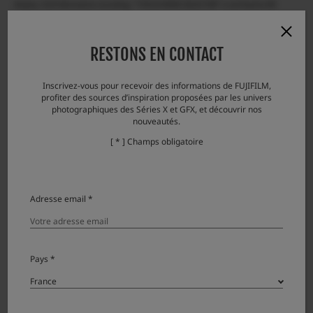
display / Exif information recording / “FOCUS MODE SELECTOR” is not fixed to MF.
”FOCUS PRIORITY”
RESTONS EN CONTACT
Accessoires
Inscrivez-vous pour recevoir des informations de FUJIFILM,
profiter des sources d’inspiration proposées par les univers
photographiques des Séries X et GFX, et découvrir nos
Lens accessories
nouveautés.
[ * ] Champs obligatoire
Product Name (Model Number)
Compatibilité
Note
Filtre de protection PRF-105
Adresse email *
Bouchon d’objectif FLCP-105
Bouchon d’objectif FLCP-77
Lens rear cap RLCP-002
Pays *
Lens plate MLP-75XF