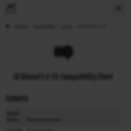
›
Support
›
Compatibilité
›
Lenses
›
GF30mmF5.6 T/S
GF30mmF5.6 T/S Compatibility Chart
Camera
Model
Name
Firmware Version