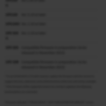
GFX100
Ver.1.00 or later
II
GFX100
Ver. 5.10 or later
GFX100S
Ver. 2.10 or later
GFX 50S
Ver. 2.10 or later
II
GFX 50S
Compatible firmware in preparation (to be
released in November 2023)
GFX 50R
Compatible firmware in preparation (to be
released in November 2023)
* To use GF30mmF5.6 T/S with cameras, update the firmware with the version to
support this lens, otherwise some of the functions of this lens will not be available.
* If the firmware of the supported camera has not been updated, the following
functionalities are restricted.
”Distance indicator”, ”FOCUS CHECK”, “SHIFT AMOUNT/ROTATE AMOUNT” screen