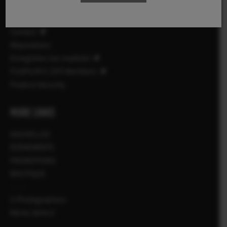
Compatibilité
FAQ
Contact
Réparations
Enregistrer son matériel
FUJIFILM X | GFX Members
Product Security
MORE LINKS
NOUVELLES
ÉVÉNEMENTS
PROMOTIONS
BOUTIQUE
X-Photographers
Récits Série X